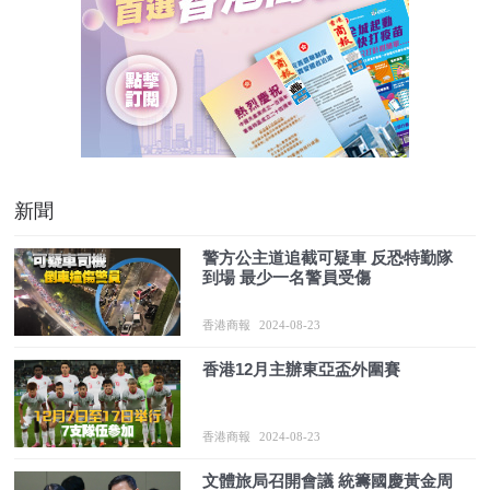
新聞
警方公主道追截可疑車 反恐特勤隊
到場 最少一名警員受傷
香港商報
2024-08-23
香港12月主辦東亞盃外圍賽
香港商報
2024-08-23
文體旅局召開會議 統籌國慶黃金周