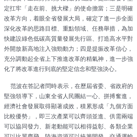
定扛牢「走在前、挑大樑」的使命擔當；三是明確
改革方向，着眼全省發展大局，確定了進一步全面
深化改革的思路目標、重點領域、任務舉措，為加
快建設綠色低碳高質量發展先行區、打造高水平對
外開放新高地注入強勁動力；四是提振改革信心，
充分調動起全省上下推進改革的精氣神，進一步強
化了將改革進行到底的堅定信念和堅強決心。
范波在答記者問時表示，在歷屆省委、省政府的
堅強領導下，山東全省人民團結一心、拼搏奮進，
經濟社會發展取得顯著成效，積累形成「九個方面
比較優勢」，即三次產業可以齊頭並進、供需兩端
可以協同發力、新老動能可以相得益彰、各類企業
可以比翼齊飛、陸海資源可以統籌開發、交通運輸