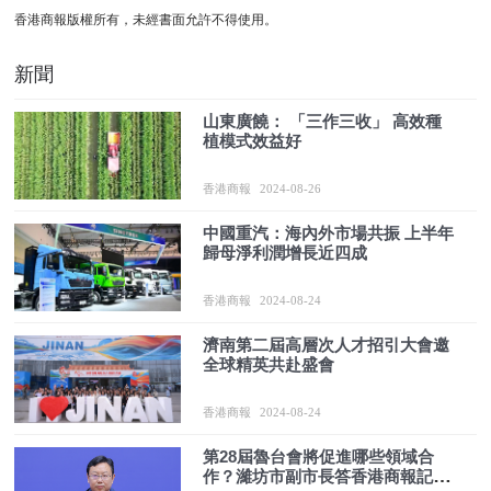
香港商報版權所有，未經書面允許不得使用。
新聞
山東廣饒： 「三作三收」 高效種
植模式效益好
香港商報
2024-08-26
中國重汽：海內外市場共振 上半年
歸母淨利潤增長近四成
香港商報
2024-08-24
濟南第二屆高層次人才招引大會邀
全球精英共赴盛會
香港商報
2024-08-24
第28屆魯台會將促進哪些領域合
作？濰坊市副市長答香港商報記者