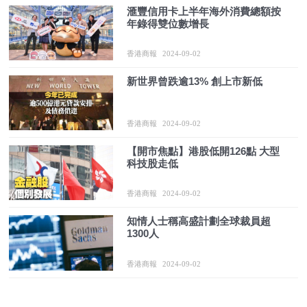
滙豐信用卡上半年海外消費總額按
年錄得雙位數增長
香港商報
2024-09-02
新世界曾跌逾13% 創上市新低
香港商報
2024-09-02
【開市焦點】港股低開126點 大型
科技股走低
香港商報
2024-09-02
知情人士稱高盛計劃全球裁員超
1300人
香港商報
2024-09-02