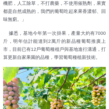
機肥，人工除草，不打農藥，不使用催熟劑，果實
都是自然成熟的，我們的葡萄吃起來果香濃郁、回
味無窮。」
據悉，基地今年第一次掛果，產量大約有7000
斤，明年估計能達到2萬斤的新品種葡萄推廣上
市，目前已有12戶葡萄種植戶與基地進行溝通，打
算更新自家果園的品種，學習葡萄種植新技術。