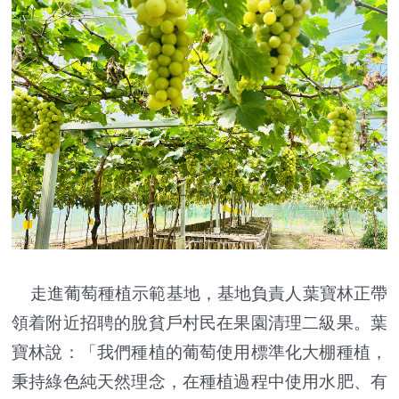
走進葡萄種植示範基地，基地負責人葉寶林正帶
領着附近招聘的脫貧戶村民在果園清理二級果。葉
寶林說：「我們種植的葡萄使用標準化大棚種植，
秉持綠色純天然理念，在種植過程中使用水肥、有