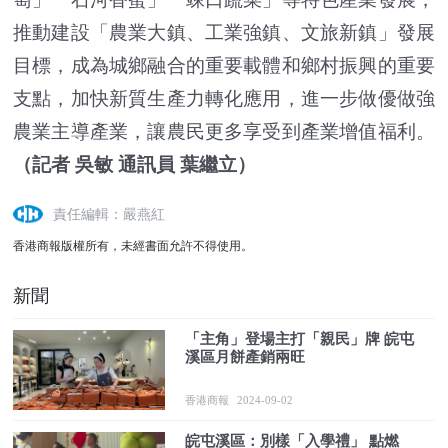
推動建設「農業大鎮、工業強鎮、文旅新鎮」發展
目標，成為城鄉融合的重要載體和鄉村振興的重要
支點，加快新質生產力轉化應用，進一步做優做強
農業主導產業，讓農民更多享受到產業增值福利。
（記者 吳敏 通訊員 葉繼立）
責任編輯：嚴燕紅
香港商報版權所有，未經書面允許不得使用。
新聞
「主角」登場主打「親民」牌 皖屯
溪區月餅產銷兩旺
香港商報
2024-09-02
皖屯溪區：別樣「入學禮」 點燃