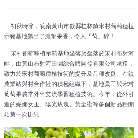
初秋時節，皖南黃山市歙縣桂林鎮宋村葡萄種植
示範基地飄出了濃郁果香，令人「萄」醉！
宋村葡萄種植示範基地坐落於坐落於宋村布射河
畔，由黃山布射河田園綜合體開發有限公司承租，
致力於宋村葡萄種植技術的提升及品種改良。在鎮
農業站與村合作社的積極組織下，基地員工與宋村
葡萄果農常外出交流學習種植技術。今年，從外引
進的妮娜女王、陽光玫瑰、黃金蜜等多個新品種開
始第一次掛果。