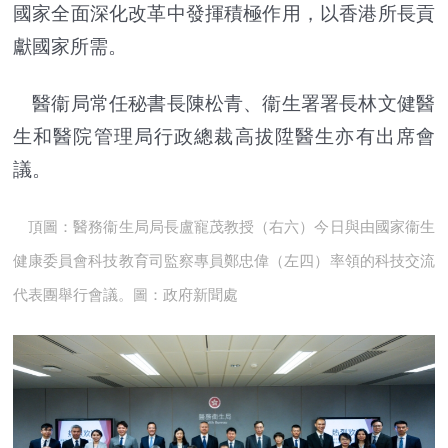
國家全面深化改革中發揮積極作用，以香港所長貢
獻國家所需。
醫衞局常任秘書長陳松青、衞生署署長林文健醫
生和醫院管理局行政總裁高拔陞醫生亦有出席會
議。
頂圖：醫務衞生局局長盧寵茂教授（右六）今日與由國家衞生
健康委員會科技教育司監察專員鄭忠偉（左四）率領的科技交流
代表團舉行會議。圖：政府新聞處