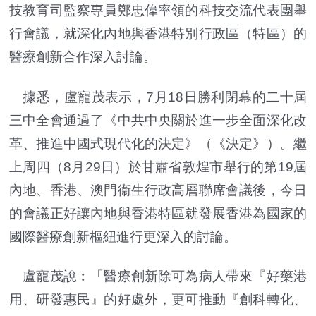
技教育司監察專員鄭忠偉率領的科技交流代表團舉
行會議，就深化內地與香港特別行政區（特區）的
醫療創新合作深入討論。
據悉，盧寵茂表示，7月18日勝利閉幕的二十屆
三中全會通過了《中共中央關於進一步全面深化改
革、推進中國式現代化的決定》（《決定》）。繼
上周四（8月29日）於甘肅省敦煌市舉行的第19屆
內地、香港、澳門衞生行政高層聯席會議後，今日
的會議正好讓內地與香港特區就發展香港為國家的
國際醫療創新樞紐進行更深入的討論。
盧寵茂說︰「醫療創新除可為病人帶來『好藥港
用、研發惠民』的好處外，更可推動『創科轉化、