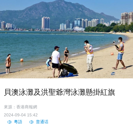
貝澳泳灘及洪聖爺灣泳灘懸掛紅旗
來源：香港商報網
2024-09-04 15:42