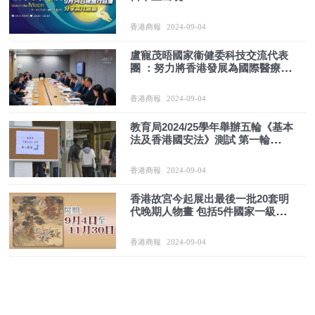
香港商報
2024-09-04
盧寵茂晤國家衞健委科技交流代表
團 ：努力將香港發展為國際醫療創
新樞紐
香港商報
2024-09-04
教育局2024/25學年舉辦五輪《基本
法及香港國安法》測試 第一輪
10·26舉行
香港商報
2024-09-04
香港故宮今起展出最後一批20套明
代晚期人物畫 包括5件國家一級文
物
香港商報
2024-09-04