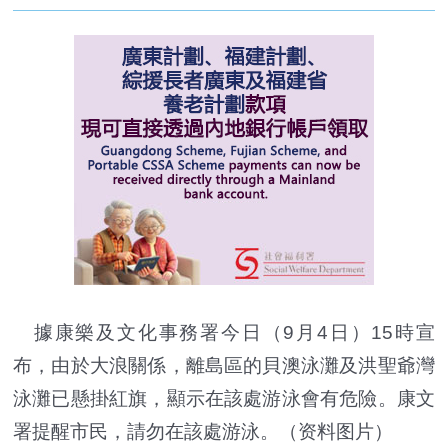
據康樂及文化事務署今日（9月4日）15時宣
布，由於大浪關係，離島區的貝澳泳灘及洪聖爺灣
泳灘已懸掛紅旗，顯示在該處游泳會有危險。康文
署提醒市民，請勿在該處游泳。
（资料图片）