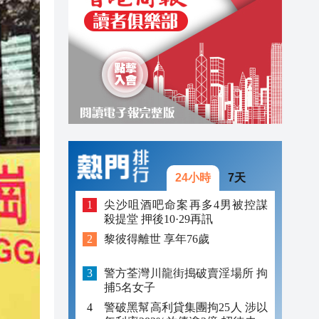
21:43
21:28
21:05
24小時
7天
尖沙咀酒吧命案再多4男被控謀
殺提堂 押後10·29再訊
黎彼得離世 享年76歲
警方荃灣川龍街搗破賣淫場所 拘
捕5名女子
警破黑幫高利貸集團拘25人 涉以