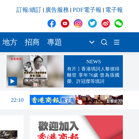
訂報/續訂
廣告服務
PDF電子報
電子報
|
|
|
地方
招商
專題
NEWS
有片丨香港填詞人黎彼得
離世 享年76歲 曾為張國
榮、許冠傑等填詞
22:25
22:10
21:57
21:56
21:49