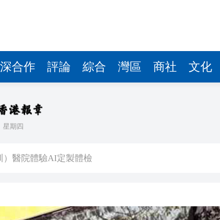
深合作
評論
綜合
灣區
商社
文化
日
星期四
組織「沉疴」 業界代表性蕩然無存
圳）醫院體驗AI定製體檢
 就施政報告及五年規劃提供意見
問題 為兒子還卡數 實為學費生活費
1萬元