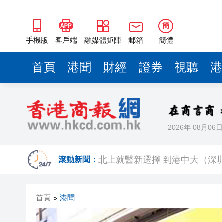
簡
手機版
客戶端
融媒體矩陣
郵箱
簡體
首頁
港聞
財經
證券
視聽
港
2026年 08月06
【熱點熱評】記協選舉鬧劇折射
北上就醫新選擇 到港中大（深
滾動新聞：
特首政策組專家組舉行全體會議
首頁
港聞
>
有片丨鍾志光澄清黎彼得無經濟
今晚085期六合彩1注獨中派191