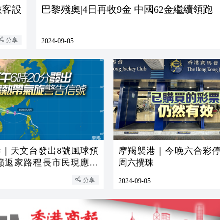
旅客設
巴黎殘奧|4日再收9金 中國62金繼續領跑
分享
2024-09-05
港｜天文台發出8號風球預
摩羯襲港｜今晚六合彩停
府籲返家路程長市民現應啟
周六攪珠
分享
2024-09-05