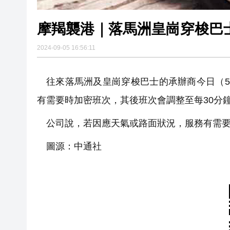
摩羯襲港｜落馬洲皇崗穿梭巴
2024-09-05 16:56:11
往來落馬洲及皇崗穿梭巴士的承辦商今日（
有需要時加密班次，其後班次會調整至每30分
公司說，若因應天氣或路面狀況，服務有需
圖源：中通社