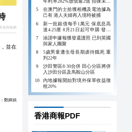
年利率282%放債逾2億 招徠未成
年追數
在澳門的士拾獲相機及電池據為
時
己有 港人夫婦再入境時被捕
新一批銀債每手1萬元 保底息高
香港商報網
達4.25厘 8月21日起可申購 發行
金額最多550億
涂謹申據報獲發還護照 已到英國
與家人團聚
時，並在
5歲男童遭生母長期虐待餓死 重
判22年
沙田警區8·30合併 田心分區將併
入沙田分區及馬鞍山分區
內地據報開始對境外保單收益徵
稅20%
：
鄭嬋娟
香港商報PDF