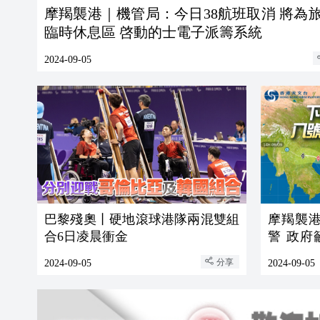
摩羯襲港｜機管局：今日38航班取消 將為
臨時休息區 啓動的士電子派籌系統
2024-09-05
巴黎殘奧丨硬地滾球港隊兩混雙組
摩羯襲
合6日凌晨衝金
警 政
程回家
分享
2024-09-05
2024-09-05