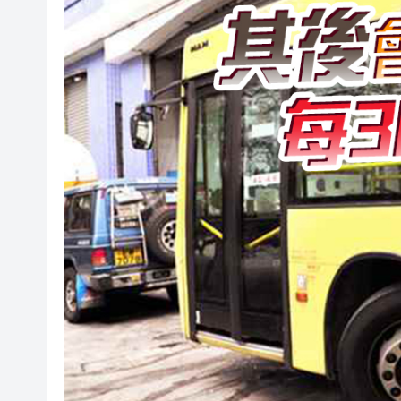
港區全國人大代表團考察安徽涇
【議事堂】完善行政主導 破內
晶泰科技發布全球首個AI4S綜