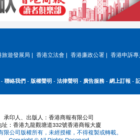
港旅遊發展局
|
香港立法會
|
香港廉政公署
|
香港申訴專
-
聯絡我們
-
版權聲明
-
法律聲明
-
廣告服務
-
網上訂報
-
承印人、出版人：香港商報有限公司
地址：香港九龍觀塘道332號香港商報大廈
有限公司版權所有，未經授權，不得複製或轉載。
Copyright © All Rights Reserved