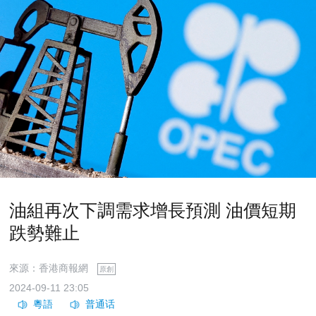
油組再次下調需求增長預測 油價短期
跌勢難止
來源：香港商報網
原創
2024-09-11 23:05