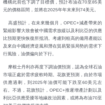
機構此前也下調了目標價，預計布油在70至85美
元的價格區間，並將在2025年年末來到74美元。
高盛預計，在未來幾個月，OPEC+減產帶來的
緊縮影響大致會被中國需求放緩以及利比亞的供應
比預期更快恢復所抵消。考慮到較高的備用產能以
及來自中國經濟逆風和潛在貿易緊張局勢的需求下
行風險，油價偏向於下行。
摩根士丹利亦再度下調油價預測，認為全球石油
市場正處於需求疲軟時期。花旗更預測，由於市場
供應過剩，到2025年油價可能下跌至60美元左
右。不過，花旗預計，OPEC+推遲增產計劃以及
利比亞供應受擾等地緣政治因素，或將為布油70至