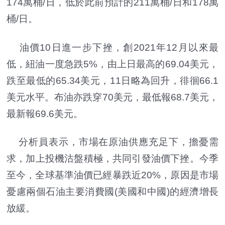
174萬桶/日，低於此前預計的211萬桶/日和178萬
桶/日。
油價10日進一步下挫，創2021年12月以來最
低，紐油一度急跌5%，由上日最高的69.04美元，
跌至最低的65.34美元，11日略為回升，徘徊66.1
美元水平。布油亦跌穿70美元，最低報68.7美元，
最新報69.6美元。
分析員表示，市場在原油供應充足下，擔憂需
求，加上投機沽盤積極，共同引發油價下挫。今季
至今，全球基準油價已經暴跌近20%，原因是市場
憂慮兩個石油主要消費國(美國和中國)的經濟增長
放緩。