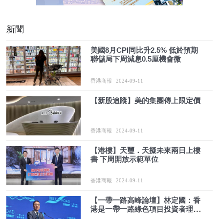
新聞
美國8月CPI同比升2.5% 低於預期
聯儲局下周減息0.5厘機會微
香港商報
2024-09-11
【新股追蹤】美的集團傳上限定價
香港商報
2024-09-11
【港樓】天璽．天擬未來兩日上樓
書 下周開放示範單位
香港商報
2024-09-11
​【一帶一路高峰論壇】林定國：香
港是一帶一路綠色項目投資者理想
平台