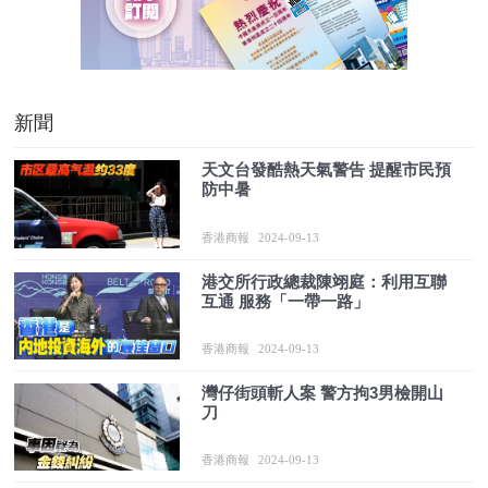
新聞
天文台發酷熱天氣警告 提醒市民預
防中暑
香港商報
2024-09-13
港交所行政總裁陳翊庭：利用互聯
互通 服務「一帶一路」
香港商報
2024-09-13
灣仔街頭斬人案 警方拘3男檢開山
刀
香港商報
2024-09-13