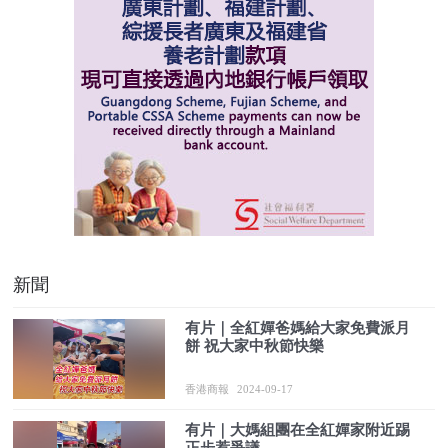
新聞
有片｜全紅嬋爸媽給大家免費派月
餅 祝大家中秋節快樂
香港商報
2024-09-17
有片｜大媽組團在全紅嬋家附近踢
正步惹爭議