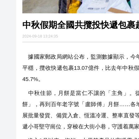
中秋假期全國共攬投快遞包裹超
2024-09-18 13:24:35
據國家郵政局網站公布，監測數據顯示，今年中
平穩，攬收快遞包裹13.07億件，比去年中秋假
45.7%。
中秋佳節，月餅是當仁不讓的「主角」。從
餅」，再到百年老字號「盧師傅」月餅……各
展批量發貨、備貨入倉、恆溫冷運、整車直發等
遞小哥堅守崗位，穿梭在大街小巷，守護着萬