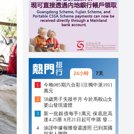
14:47
14:20
14:12
24小時
7天
今晚085期六合彩1注獨中派1911
萬元
58歲男子失蹤半月 今於馬鞍山女
婆山發現遺體
新一批銀債每手1萬元 保底息高
達4.25厘 8月21日起可申購 發行
金額最多550億
涂謹申據報獲發還護照 已到英國
與家人團聚