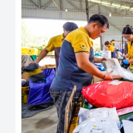
直播回放｜保安局局長鄧炳強
政府刊憲：選委會界別分組一般選
有片｜「港媒行八閩·山海共潮