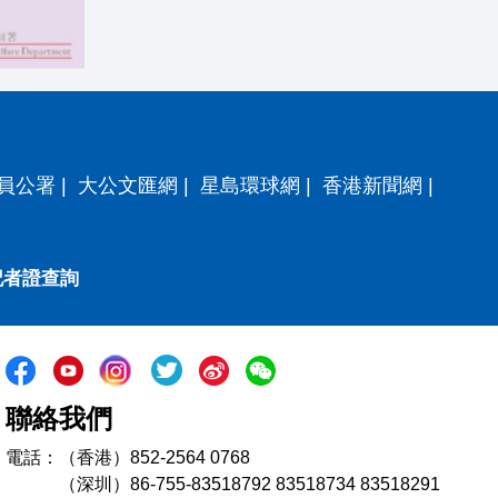
員公署
|
大公文匯網
|
星島環球網
|
香港新聞網
|
記者證查詢
聯絡我們
電話：（香港）852-2564 0768
（深圳）86-755-83518792 83518734 83518291