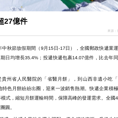
27億件
來源：
秋節放假期間（9月15日-17日），全國郵政快遞業
期日均增長35.4%；投遞快遞包裹14.07億件，比去年
貴州省人民醫院的「省醫月餅」，到山西非遺小吃「
地特色月餅紛紛出圈，迎來一波銷售熱潮。快遞企業積
模式，縮短月餅運輸時間，保障高峰的發運需求。全國4
家團圓。