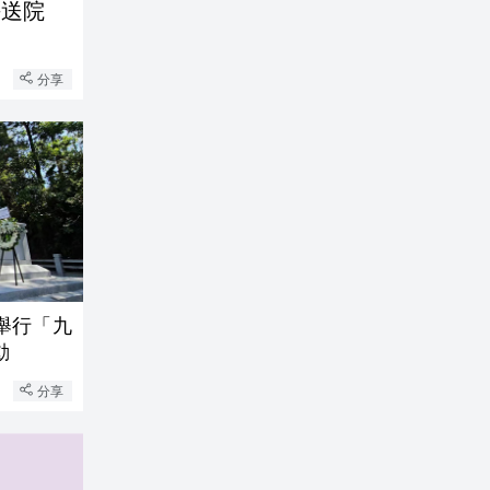
傷送院
分享
舉行「九
動
分享