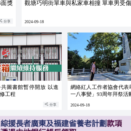
4面獎
觀塘巧明街單車與私家車相撞 單車男受
分享
2024-09-18
公共圖書館暫停開放 以進
網絡紅人工作者協會代表
修工程
一八事變」93周年拜祭活
分享
2024-09-18