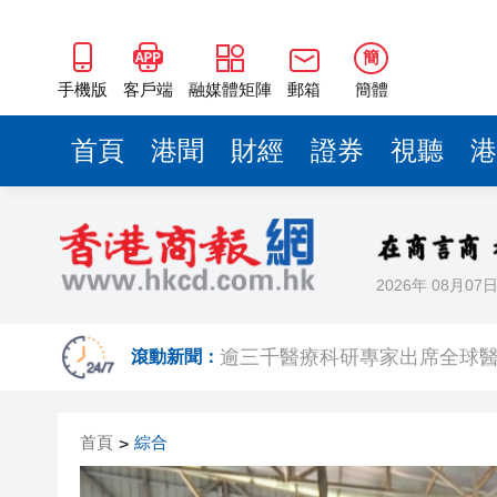
簡
手機版
客戶端
融媒體矩陣
郵箱
簡體
首頁
港聞
財經
證券
視聽
港
2026年 08月07
【A股收評】滬指再漲逾1% 日
滾動新聞：
逾三千醫療科研專家出席全球醫
有片｜荃灣街頭現「人工噴泉」
首頁
綜合
>
日本4月底斥6.28萬億日圓干預
【新股最前線】展芯股份中一簽