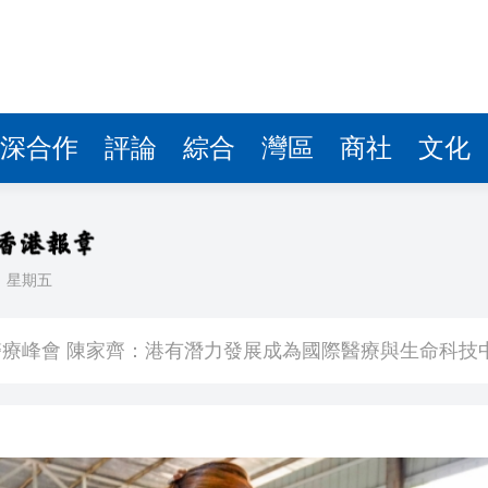
深合作
評論
綜合
灣區
商社
文化
日
星期五
K線3連陽
療峰會 陳家齊：港有潛力發展成為國際醫療與生命科技
 國瑞路爆水管噴出10層樓高水柱
匯市 破單日紀錄
最高浮盈超過5萬元