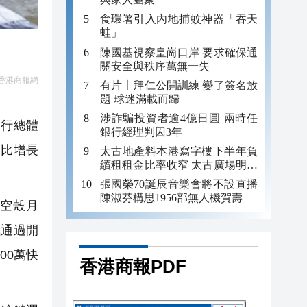
食環署引入內地捕蚊神器「吞天
蛙」
陳國基視察皇崗口岸 要求確保通
關安全與秩序萬無一失
香港商報網
有片〡拜仁公開訓練 變了簽名放
題 球迷滿載而歸
涉詐騙投資者逾4億日圓 兩時任
運行總體
銀行經理判囚3年
同比增長
太古地產料本港寫字樓下半年負
續租租金比率收窄 太古廣場明年
轉正
張國榮70誕辰音樂會將不設直播
陳淑芬構思1956部無人機賀壽
空殼月
極通過開
00萬快
香港商報PDF