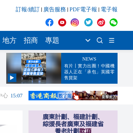
訂報/續訂
廣告服務
PDF電子報
電子報
|
|
|
地方
招商
專題
NEWS
有片丨實力出圈！中國機
器人正在「承包」英國零
售貨架
15:08
中心
15:07
15:07
15:00
14:47