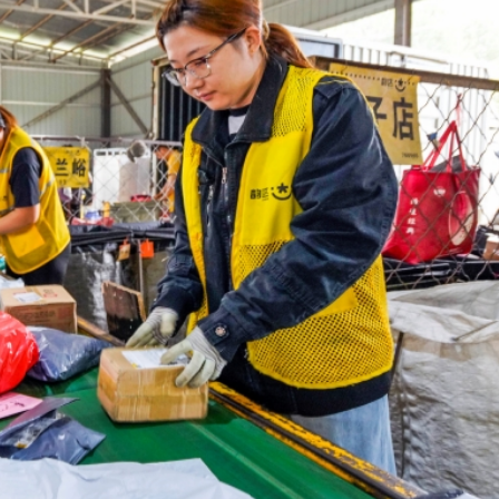
見傳媒
舉11月22日舉行
生」——走進寧德時代