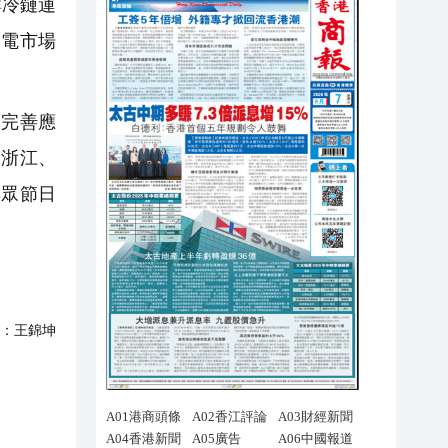
鮮冷鏈運
家電市場
，完善應
、浙江、
群眾節日
：
王錦坤