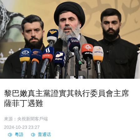
黎巴嫩真主黨證實其執行委員會主席
薩菲丁遇難
來源：央視新聞客戶端
2024-10-23 23:27