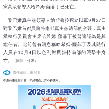
黨高級領導人哈希姆·薩菲丁已死亡。
黎巴嫩真主黨領導人納斯魯拉死於以軍9月27日
對黎巴嫩首都貝魯特南郊真主黨總部的空襲，真主
黨執行委員會主席哈希姆·薩菲丁被普遍認為是其
繼任者。此前曾有消息稱哈希姆·薩菲丁及其隨行
人員在10月4日以色列對貝魯特南部的襲擊中身
亡。
（圖源：外媒）
責任編輯：朱劍明
香港商報版權所有，未經書面允許不得使用。