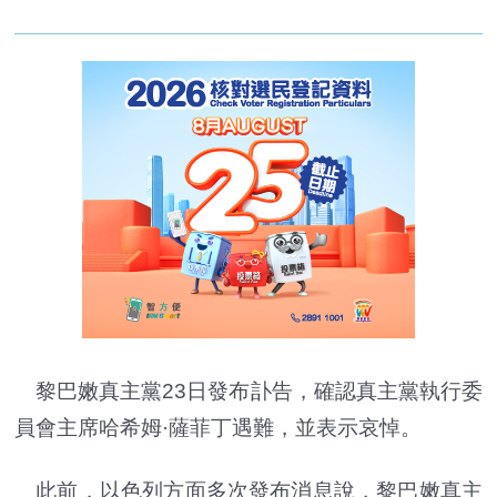
黎巴嫩真主黨23日發布訃告，確認真主黨執行委
員會主席哈希姆·薩菲丁遇難，並表示哀悼。
此前，以色列方面多次發布消息說，黎巴嫩真主