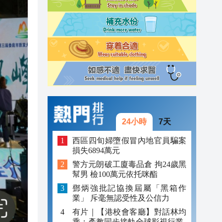
11:03
10:53
10:44
24小時
7天
西區四旬婦墮假冒內地官員騙案
損失6894萬元
警方元朗破工廈毒品倉 拘24歲黑
幫男 檢100萬元依托咪酯
鄧炳強批記協換屆屬「黑箱作
業」 斥毫無認受性及公信力
有片｜【港校會客廳】對話林均
乘：產教同步接軌全球影視行業