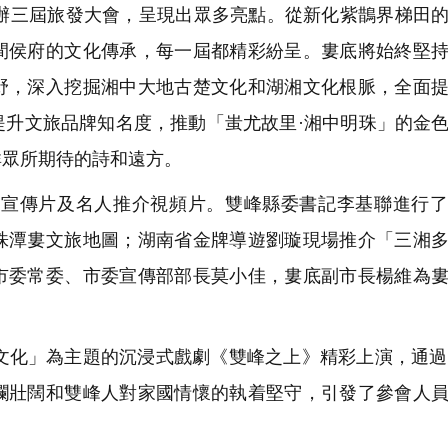
三屆旅發大會，呈現出眾多亮點。從新化紫鵲界梯田的
間侯府的文化傳承，每一屆都精彩紛呈。婁底將始終堅
野，深入挖掘湘中大地古楚文化和湖湘文化根脈，全面
提升文旅品牌知名度，推動「蚩尤故里·湘中明珠」的金
群眾所期待的詩和遠方。
宣傳片及名人推介視頻片。雙峰縣委書記李基聯進行了
株潭婁文旅地圖；湖南省金牌導遊劉璇現場推介「三湘
市委常委、市委宣傳部部長莫小佳，婁底副市長楊維為
化」為主題的沉浸式戲劇《雙峰之上》精彩上演，通過
瀾壯闊和雙峰人對家國情懷的執着堅守，引發了參會人