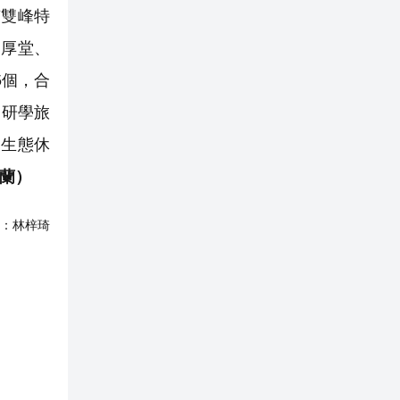
有雙峰特
富厚堂、
5個，合
、研學旅
、生態休
謝蘭）
：
林梓琦