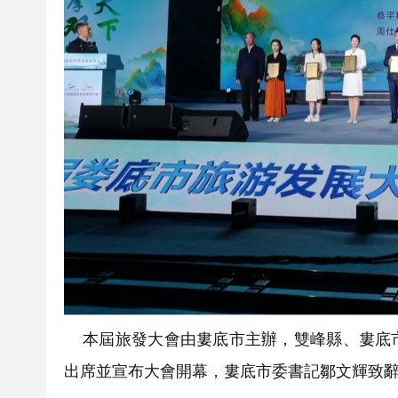
本屆旅發大會由婁底市主辦，雙峰縣、婁底市
出席並宣布大會開幕，婁底市委書記鄒文輝致