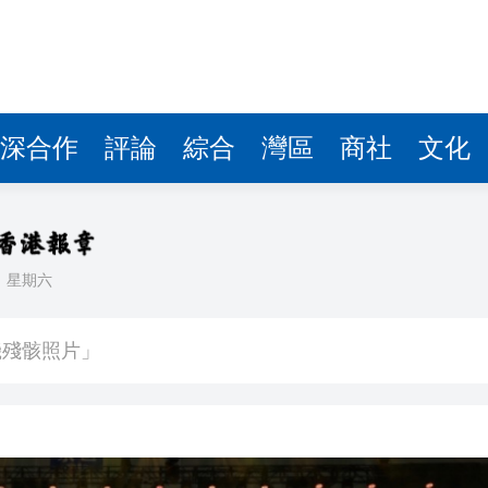
深合作
評論
綜合
灣區
商社
文化
日
星期六
 總花費3.21萬億元
機殘骸照片」
 鞏固之後能否U型反彈？
博 拘捕3名本地男
的撤回了！