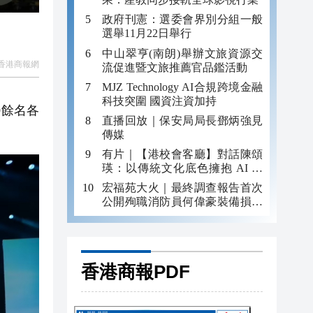
政府刊憲：選委會界別分組一般
選舉11月22日舉行
中山翠亨(南朗)舉辦文旅資源交
香港商報網
流促進暨文旅推薦官品鑑活動
MJZ Technology AI合規跨境金融
科技突圍 國資注資加持
0餘名各
直播回放｜保安局局長鄧炳強見
傳媒
有片｜【港校會客廳】對話陳頌
瑛：以傳統文化底色擁抱 AI 藝
術新發展
宏福苑大火｜最終調查報告首次
公開殉職消防員何偉豪裝備損毀
照片
香港商報PDF