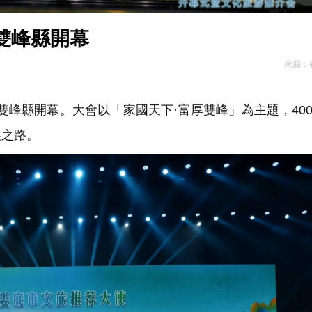
雙峰縣開幕
來源：
雙峰縣開幕。大會以「家國天下·富厚雙峰」為主題，40
展之路。