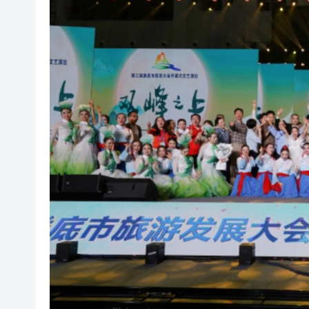
橫琴粵澳深度合作區消防救援
「來深飛」不只是路過！深圳
李根興3936萬沽北角公主大廈