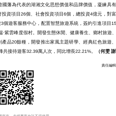
曾國藩為代表的湖湘文化思想價值和品牌價值，凝練具
府投資項目26個、社會投資項目6個，總投資4億元，對
3個遊客服務中心，配置智慧旅遊系統，簽約引進項目1
雲端·紫雲峰度假村。開發生態休閒、健康養生、鄉村旅遊
創產品20餘種，開發推出家風主題研學、經典紅色旅遊
接待遊客32.39萬人次，同比增長22.21%。
（何雯 
責任編輯
權所有，未經書面允許不得使用。