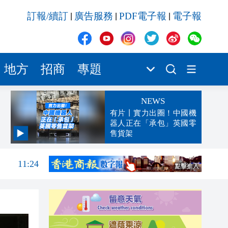
訂報/續訂
廣告服務
PDF電子報
電子報
|
|
|
地方
招商
專題
NEWS
有片丨實力出圈！中國機
器人正在「承包」英國零
售貨架
11:28
11:24
11:19
11:11
11:10