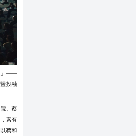
旅」——
展暨投融
物院、蔡
縣，素有
掘以蔡和