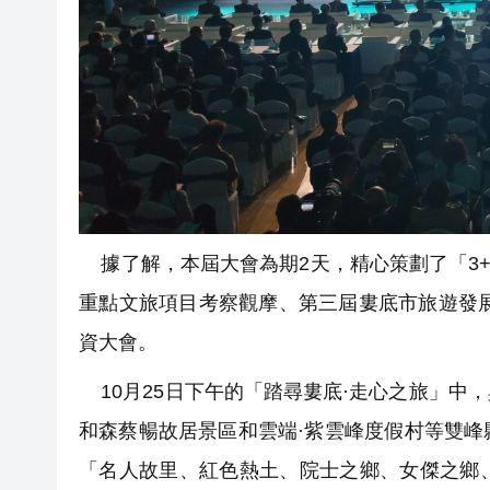
據了解，本屆大會為期2天，精心策劃了「3+
重點文旅項目考察觀摩、第三屆婁底市旅遊發展
資大會。
10月25日下午的「踏尋婁底·走心之旅」中
和森蔡暢故居景區和雲端·紫雲峰度假村等雙
「名人故里、紅色熱土、院士之鄉、女傑之鄉