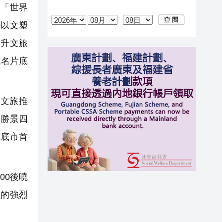
「世界
持以文塑
提升文旅
色名片底
文旅推
多勝景四
婁底市首
00後曉
員的強烈