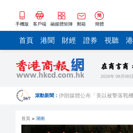
簡
手機版
客戶端
融媒體矩陣
郵箱
簡體
首頁
港聞
財經
證券
視聽
港
2026年 08月08
上半年國內居民出遊人次34.63億
伊朗媒體公布「美以被擊落戰
滾動新聞：
【名家指點】資金狂掃商業地產
首頁
湖南
>
警方青衣長發邨打擊非法街頭賭
微信新功能：可以「撤回」你