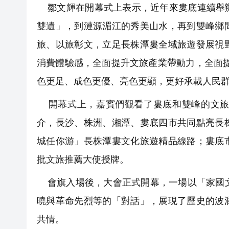
鄒文輝在開幕式上表示，近年來婁底連續舉辦
雙遺」，到漣源湄江的秀美山水，再到雙峰鄉
旅、以旅彰文，立足長株潭婁全域旅遊發展視
消費體驗感，全面提升文旅產業帶動力，全面
色更足、成色更優、亮色更顯，更好承載人民
開幕式上，嘉賓們觀看了婁底和雙峰的文旅
介，長沙、株洲、湘潭、婁底四市共同點亮長
城任你游」長株潭婁文化旅遊精品線路；婁底
批文旅推薦大使授牌。
會旗入場後，大會正式開幕，一場以「家國文
曉與革命先烈等的「對話」，展現了歷史的波
共情。