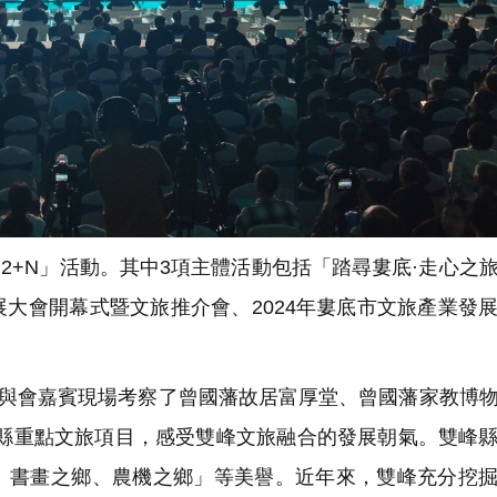
2+N」活動。其中3項主體活動包括「踏尋婁底·走心之
大會開幕式暨文旅推介會、2024年婁底市文旅產業發
，與會嘉賓現場考察了曾國藩故居富厚堂、曾國藩家教博
峰縣重點文旅項目，感受雙峰文旅融合的發展朝氣。雙峰
、書畫之鄉、農機之鄉」等美譽。近年來，雙峰充分挖