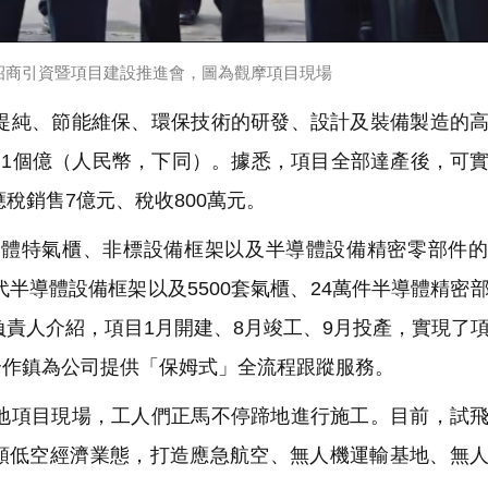
開招商引資暨項目建設推進會，圖為觀摩項目現場
純、節能維保、環保技術的研發、設計及裝備製造的高
過1個億（人民幣，下同）。據悉，項目全部達產後，可
稅銷售7億元、稅收800萬元。
體特氣櫃、非標設備框架以及半導體設備精密零部件的
代半導體設備框架以及5500套氣櫃、24萬件半導體精密
負責人介紹，項目1月開建、8月竣工、9月投產，實現了
合作鎮為公司提供「保姆式」全流程跟蹤服務。
項目現場，工人們正馬不停蹄地進行施工。目前，試飛
類低空經濟業態，打造應急航空、無人機運輸基地、無