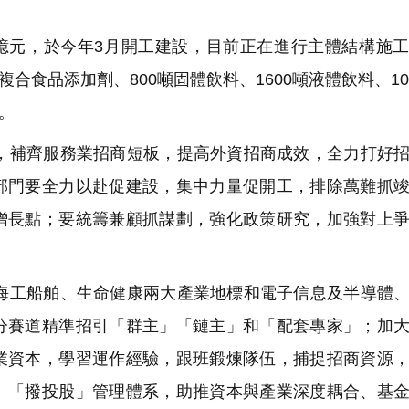
元，於今年3月開工建設，目前正在進行主體結構施工
複合食品添加劑、800噸固體飲料、1600噸液體飲料、10
。
補齊服務業招商短板，提高外資招商成效，全力打好招
部門要全力以赴促建設，集中力量促開工，排除萬難抓
增長點；要統籌兼顧抓謀劃，強化政策研究，加強對上
工船舶、生命健康兩大產業地標和電子信息及半導體、
分賽道精準招引「群主」「鏈主」和「配套專家」；加
業資本，學習運作經驗，跟班鍛煉隊伍，捕捉招商資源
」「撥投股」管理體系，助推資本與產業深度耦合、基