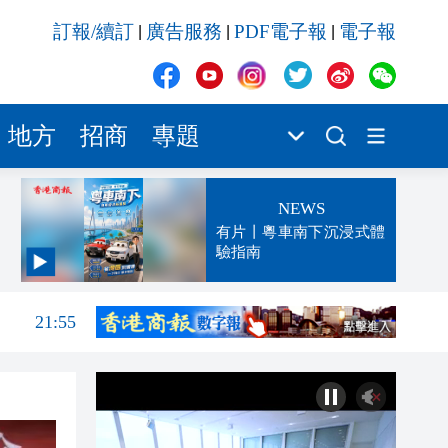
訂報/續訂
廣告服務
PDF電子報
電子報
|
|
|
地方
招商
專題
NEWS
有片丨粵車南下沉浸式體
驗指南
22:15
21:55
21:25
21:04
20:52