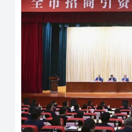
「滬港澳台青少年體育舞蹈交
風雨過後八桂安好｜桂港直航加