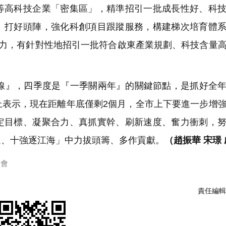
等高科技企業「密集區」，精準招引一批成長性好、科
、打好頭陣，強化科創項目跟蹤服務，構建梯次培育體
發力，有針對性地招引一批符合啟東產業規劃、科技含量
』，四季度是『一季關兩年』的關鍵節點，是抓好全年
上表示，現在距離年底僅剩2個月，全市上下要進一步增
定目標、凝聚合力、真抓實幹、刷新速度、奮力衝刺，
通、十強逐江海」中力拔頭籌、多作貢獻。
（趙振華 宋璟
進會
責任編輯