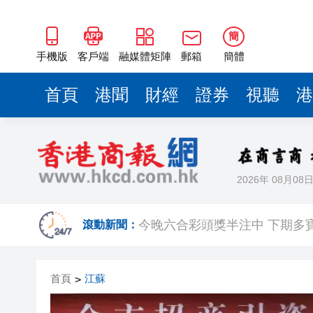
簡
手機版
客戶端
融媒體矩陣
郵箱
簡體
首頁
港聞
財經
證券
視聽
港
2026年 08月08
​港航快運取消多班航班 高鐵8
今晚六合彩頭獎半注中 下期多寶
滾動新聞：
有片丨【《功夫女足》香港將上
首頁
江蘇
>
黃大仙企圖謀殺及自殺案 房屋
屏山天水圍泳池現嘔吐物 暫時