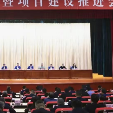
有片丨《功夫女足》將登香港銀幕 周星馳率團隊造勢 劉嘉玲迪麗熱巴等驚喜現身
流活動」圓滿舉行
持 廣西推出港澳遊客門票五折優惠力拓暑期入境市場