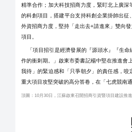
精準合作；加大科技招商力度，緊盯北上廣深
的科創項目，搭建平台支持科創企業掛帥出征
外資招商力度，堅持「走出去+請進來」雙向
項目。
「項目招引是經濟發展的『源頭水』『生命線
作的衝刺期。」啟東市委書記楊中堅在推進會
我待」的緊迫感和「只爭朝夕」的責任感，咬
重大項目攻堅突破的高分答卷，在「七虎競南
頂圖：10月30日，江蘇啟東召開招商引資暨項目建設推