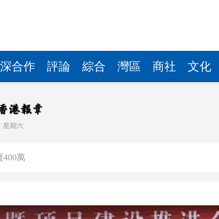
深合作
評論
綜合
灣區
商社
文化
日
星期六
班車次取消
400萬
映】周星馳：因時間調整 未能製作粵語版 對此深表遺憾
署：死者曾投訴樓上狗隻噪音 6月已批准調遷
關閉消毒明早重開