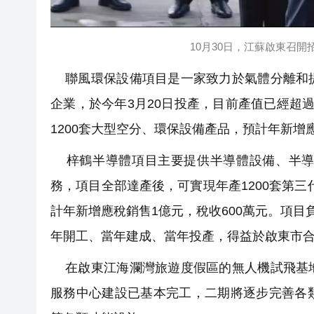
10月30日，江蘇啟東召
聯風環保設備項目是一家致力於氣體分離和提
企業，於今年3月20日投產，目前產值已經超
1200套大型空分、環保設備產品，預計年新增應
梓鶴半導體項目主要提供半導體設備、半導
務，項目全部達產後，可實現年產1200套第三
計年新增應稅銷售1億元，稅收600萬元。項目
年開工、當年建成、當年投產，得益於啟東市
在啟東江海瀾灣旅遊度假區的無人機試飛基地
服務中心建設已基本完工，二期將逐步完善各