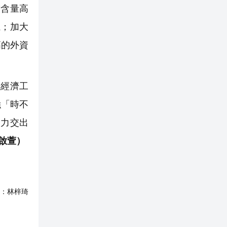
技含量高
系；加大
高的外資
經濟工
強「時不
努力交出
 啟萱）
：
林梓琦