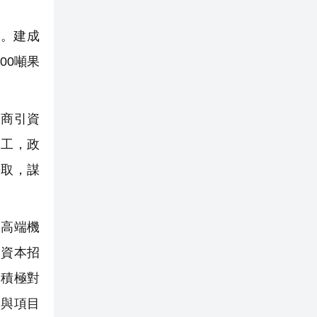
。建成
00噸果
商引資
竣工，政
爭取，謀
高端機
大資本招
，積極對
金與項目