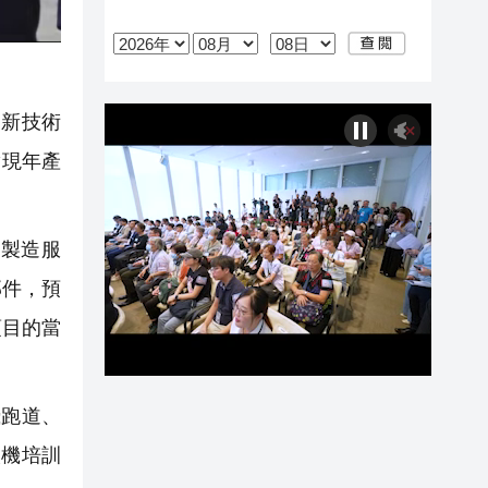
新技術
實現年產
製造服
部件，預
項目的當
跑道、
人機培訓