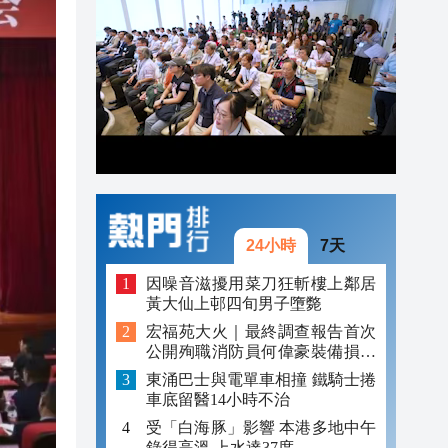
20:34
20:22
20:21
24小時
7天
因噪音滋擾用菜刀狂斬樓上鄰居
黃大仙上邨四旬男子墮斃
宏福苑大火｜最終調查報告首次
公開殉職消防員何偉豪裝備損毀
照片
東涌巴士與電單車相撞 鐵騎士捲
車底留醫14小時不治
受「白海豚」影響 本港多地中午
錄得高溫 上水達37度