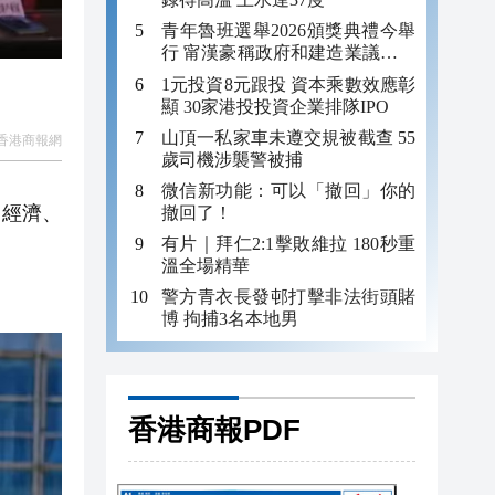
青年魯班選舉2026頒獎典禮今舉
行 甯漢豪稱政府和建造業議會做
好培訓工作
1元投資8元跟投 資本乘數效應彰
顯 30家港投投資企業排隊IPO
山頂一私家車未遵交規被截查 55
香港商報網
歲司機涉襲警被捕
微信新功能：可以「撤回」你的
空經濟、
撤回了！
有片｜拜仁2:1擊敗維拉 180秒重
溫全場精華
警方青衣長發邨打擊非法街頭賭
博 拘捕3名本地男
香港商報PDF