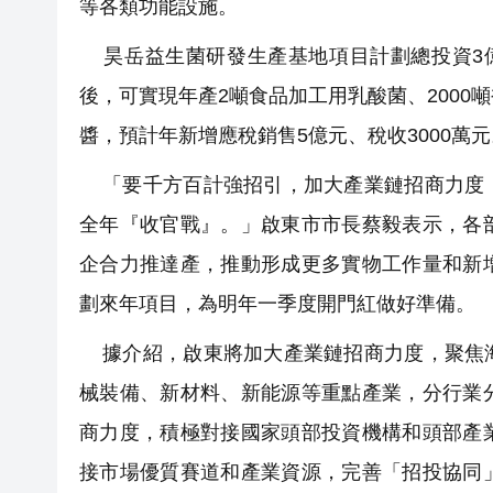
等各類功能設施。
昊岳益生菌研發生產基地項目計劃總投資3億
後，可實現年產2噸食品加工用乳酸菌、2000噸
醬，預計年新增應稅銷售5億元、稅收3000萬元
「要千方百計強招引，加大產業鏈招商力度，
全年『收官戰』。」啟東市市長蔡毅表示，各
企合力推達產，推動形成更多實物工作量和新
劃來年項目，為明年一季度開門紅做好準備。
據介紹，啟東將加大產業鏈招商力度，聚焦海
械裝備、新材料、新能源等重點產業，分行業
商力度，積極對接國家頭部投資機構和頭部產
接市場優質賽道和產業資源，完善「招投協同