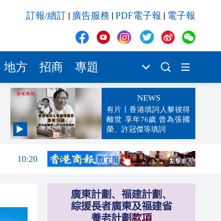
訂報/續訂
廣告服務
PDF電子報
電子報
|
|
|
地方
招商
專題
NEWS
有片丨香港填詞人黎彼得
離世 享年76歲 曾為張國
榮、許冠傑等填詞
10:50
10:20
10:17
10:13
10:11