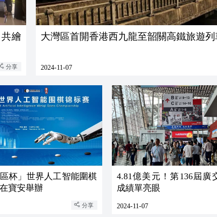
 共繪
大灣區首開香港西九龍至韶關高鐵旅遊列
分享
2024-11-07
「灣區杯」世界人工智能圍棋
4.81億美元！第136屆
在寶安舉辦
成績單亮眼
分享
2024-11-07