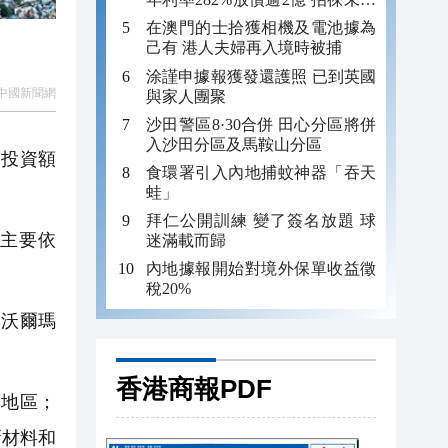
年追數
在澳門的士拾獲相機及電池據為
己有 港人夫婦再入境時被捕
涂謹申據報獲發還護照 已到英國
中國新聞網
與家人團聚
沙田警區8·30合併 田心分區將併
入沙田分區及馬鞍山分區
從投資額
食環署引入內地捕蚊神器「吞天
蛙」
拜仁公開訓練 變了簽名放題 球
主要依
迷滿載而歸
內地據報開始對境外保單收益徵
稅20%
、沃爾瑪
香港商報PDF
與地區；
新材料和