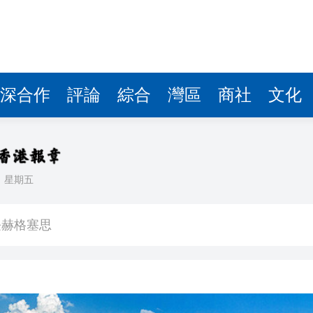
深合作
評論
綜合
灣區
商社
文化
日
星期五
球 威力相當於數噸TNT炸藥爆炸
長赫格塞思
劃遷至新大樓
彈，可攜帶核彈頭
作協議加強互聯互通