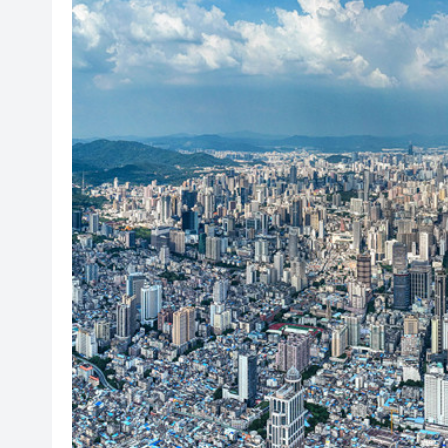
光伏硅料八巨頭簽署倡議：不
紫金礦業：旗下相關銅礦不屬於
谷歌母公司發債籌250億美元 