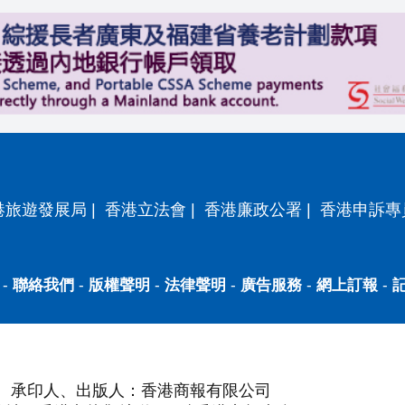
港旅遊發展局
|
香港立法會
|
香港廉政公署
|
香港申訴專
-
聯絡我們
-
版權聲明
-
法律聲明
-
廣告服務
-
網上訂報
-
承印人、出版人：香港商報有限公司