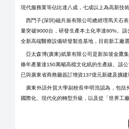
現代服務業等佔比達八成，七成以上為高新技
西門子(深圳)磁共振有限公司總經理馬天石表
量突破9000台，研發生產本土化率達80%。
全新高端醫療設備研發製造基地，目前新工廠
亞太森博(廣東)紙業有限公司是新加坡金鷹
條年產量達150萬噸高檔文化紙的生產線。該
已與廣東省商務廳簽訂增資137億元新建及擴
廣東外語外貿大學副校長申明浩認為，包括
國際化、現代化的轉型升級，以及從「世界工