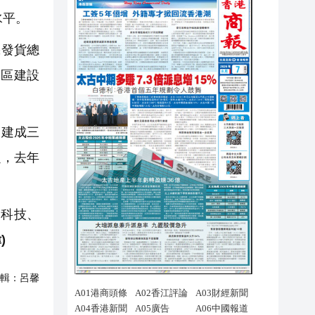
水平。
機發貨總
山區建設
，建成三
定，去年
高科技、
)
輯：
呂馨