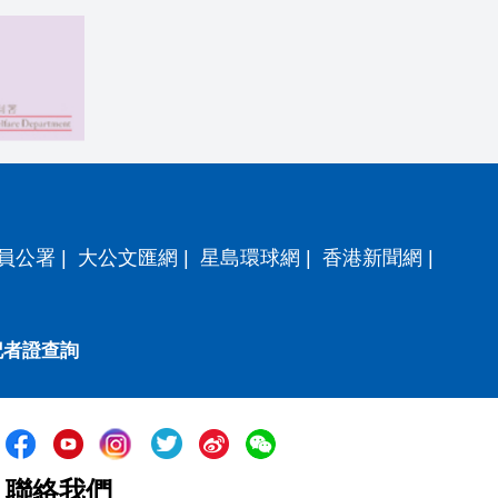
員公署
|
大公文匯網
|
星島環球網
|
香港新聞網
|
記者證查詢
聯絡我們