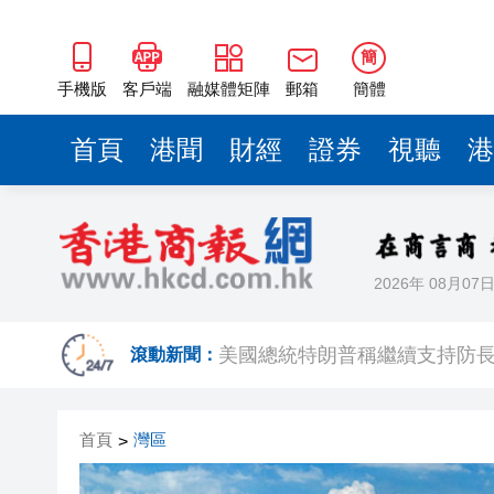
簡
手機版
客戶端
融媒體矩陣
郵箱
簡體
首頁
港聞
財經
證券
視聽
港
2026年 08月07
有片丨SpaceX火箭殘骸撞上月
美國總統特朗普稱繼續支持防
滾動新聞：
滙豐據報出售東京總部大樓 計
首頁
灣區
>
印度宣布成功試射中程彈道導
利雅得航空與中國航信簽署合