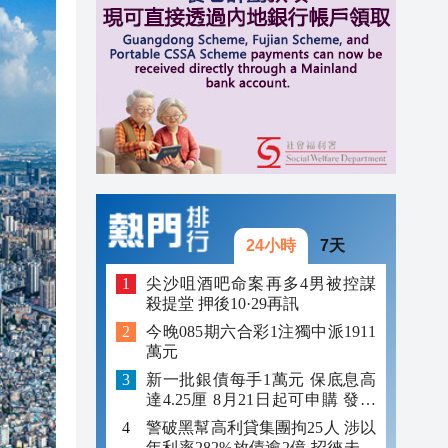
10:10
10:06
10:00
24小時
7天
尖沙咀酒吧命案再多4男被控謀
殺提堂 押後10·29再訊
今晚085期六合彩1注獨中派1911
萬元
新一批銀債每手1萬元 保底息高
達4.25厘 8月21日起可申購 發行
金額最多550億
警破黑幫高利貸集團拘25人 涉以
年利率282%放債逾2億 招徠未成