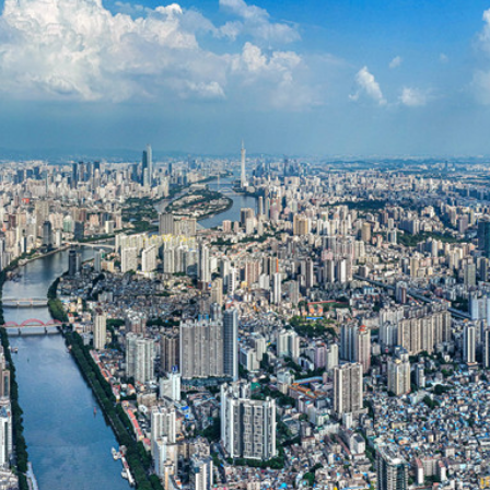
得低於成本價銷售
剛果（金）禁止出口的產品 股價漲近2%
獲逾4倍認購