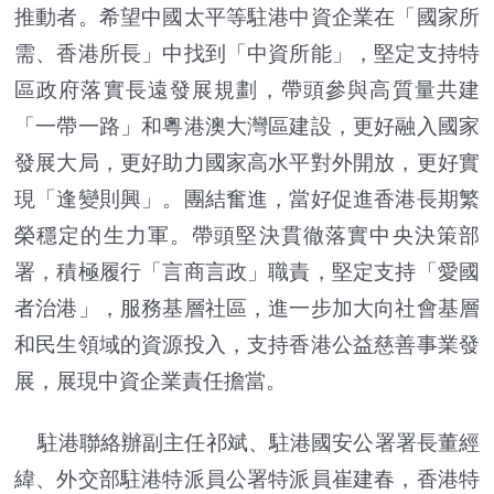
推動者。希望中國太平等駐港中資企業在「國家所
需、香港所長」中找到「中資所能」，堅定支持特
區政府落實長遠發展規劃，帶頭參與高質量共建
「一帶一路」和粵港澳大灣區建設，更好融入國家
發展大局，更好助力國家高水平對外開放，更好實
現「逢變則興」。團結奮進，當好促進香港長期繁
榮穩定的生力軍。帶頭堅決貫徹落實中央決策部
署，積極履行「言商言政」職責，堅定支持「愛國
者治港」，服務基層社區，進一步加大向社會基層
和民生領域的資源投入，支持香港公益慈善事業發
展，展現中資企業責任擔當。
駐港聯絡辦副主任祁斌、駐港國安公署署長董經
緯、外交部駐港特派員公署特派員崔建春，香港特