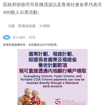
區政府財政司司長陳茂波以及香港社會各界代表共
400餘人出席活動。
頂圖：鄭雁雄致辭。中聯辦
責任編輯：蔣璐
香港商報版權所有，未經書面允許不得使用。