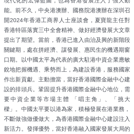
現代化的宏偉藍圖，也為香港發展注入了強大動
能。前不久，中央港澳辦、國務院港澳辦在深圳召
開2024年香港工商界人士座談會，夏寶龍主任對
香港特區落實三中全會精神、做好經濟發展大文章
提出了期望。當前，香港已進入由治及興的新階段
關鍵期，處在拼經濟、謀發展、惠民生的機遇期窗
口期。以中國太平為代表的廣大駐港中資企業應敏
銳地把握機遇、乘勢而上，為建設香港，服務國家
作出新貢獻。主動擔當，當好香港國際金融中心建
設的排頭兵。鞏固提升香港國際金融中心地位，需
要中資企業等市場主體 「唱主角」、「挑大
樑」。中國太平要以港為家，積極發展在港業務，
不斷做強做優做大，為香港國際金融中心建設注入
新活力。發揮優勢，當好香港融入國家發展大局的