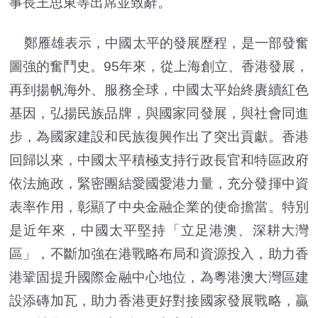
事長王思東等出席並致辭。
鄭雁雄表示，中國太平的發展歷程，是一部發奮
圖強的奮鬥史。95年來，從上海創立、香港發展，
再到揚帆海外、服務全球，中國太平始終賡續紅色
基因，弘揚民族品牌，與國家同發展，與社會同進
步，為國家建設和民族復興作出了突出貢獻。香港
回歸以來，中國太平積極支持行政長官和特區政府
依法施政，緊密團結愛國愛港力量，充分發揮中資
表率作用，彰顯了中央金融企業的使命擔當。特別
是近年來，中國太平堅持「立足港澳、深耕大灣
區」，不斷加強在港戰略布局和資源投入，助力香
港鞏固提升國際金融中心地位，為粵港澳大灣區建
設添磚加瓦，助力香港更好對接國家發展戰略，贏