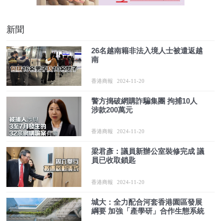
新聞
26名越南籍非法入境人士被遣返越
南
香港商報
2024-11-20
警方搗破網購詐騙集團 拘捕10人
涉款200萬元
香港商報
2024-11-20
梁君彥：議員新辦公室裝修完成 議
員已收取鎖匙
香港商報
2024-11-20
城大：全力配合河套香港園區發展
綱要 加強「產學研」合作生態系統