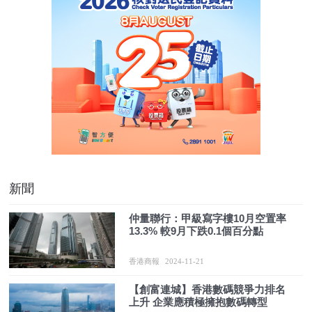
新聞
仲量聯行：甲級寫字樓10月空置率
13.3% 較9月下跌0.1個百分點
香港商報
2024-11-21
【創富連城】香港數碼競爭力排名
上升 企業應積極擁抱數碼轉型