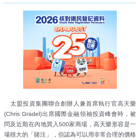
太盟投資集團聯合創辦人兼首席執行官高天樂
(Chris Gradel)出席國際金融領袖投資峰會時，被
問及近期在內地買入500家商場，高天樂形容是一
場很大的「賭注」，但認為可以用非常合理的價格