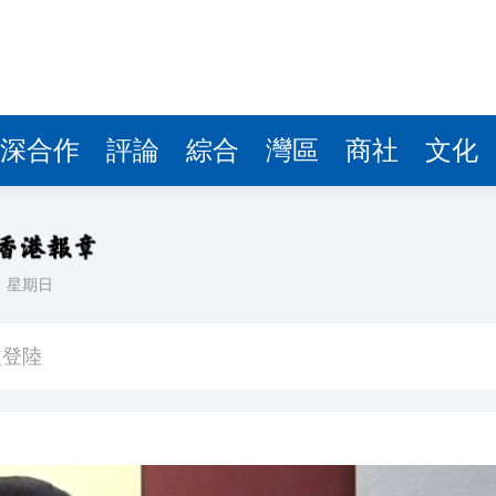
深合作
評論
綜合
灣區
商社
文化
日
星期日
【港樓】新盤PARK SILICON二期收1200票超購18倍 最快48小時內加推 二手交投續淡靜
次登陸
界紀錄 呼籲社會以手部按摩連結長者
討論經濟和軍事等問題