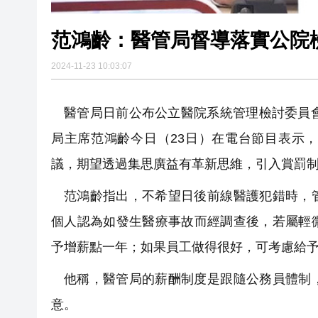
范鴻齡：醫管局督導落實公院
2024-11-23 10:03:07
醫管局日前公布公立醫院系統管理檢討委員
局主席范鴻齡今日（23日）在電台節目表示
議，期望透過集思廣益
有革新思維
，引入賞罰
范鴻齡指出，不希望日後前線醫護犯錯時，
個人認為如發生醫療事故而經調查後，若屬輕
予增薪點一年；如果員工做得很好，可考慮給
他稱，醫管局的薪酬制度是跟隨公務員體制
意。