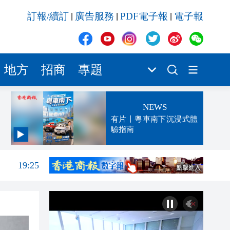
訂報/續訂
廣告服務
PDF電子報
電子報
|
|
|
地方
招商
專題
NEWS
有片丨粵車南下沉浸式體
驗指南
19:42
19:25
19:23
19:16