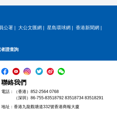
員公署
|
大公文匯網
|
星島環球網
|
香港新聞網
|
記者證查詢
聯絡我們
電話：（香港）852-2564 0768
（深圳）86-755-83518792 83518734 83518291
地址：香港九龍觀塘道332號香港商報大廈