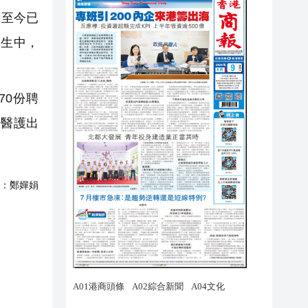
另至今已
醫生中，
70份聘
少醫護出
：
鄭嬋娟