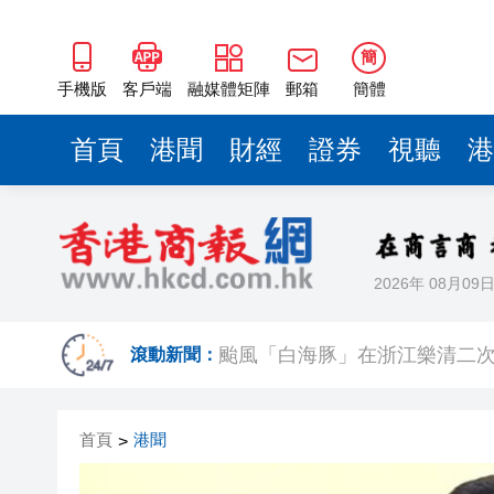
簡
手機版
客戶端
融媒體矩陣
郵箱
簡體
首頁
港聞
財經
證券
視聽
港
2026年 08月09
滾動新聞：
颱風「白海豚」在浙江樂清二
祖父母節逾500參加者共創世
首頁
港聞
>
伊朗最高領袖與總統舉行會談 