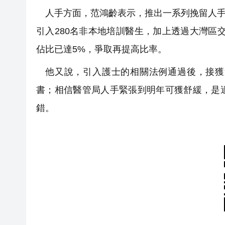
人手方面，范鴻齡表示，推出一系列挽留人手
引入280名非本地培訓醫生，加上透過大灣區交
佔比已達5%，爭取再提高比率。
他又說，引入護士的相關法例通過後，接獲逾
書；相信醫管局人手緊張到明年可獲舒緩，是
錯。