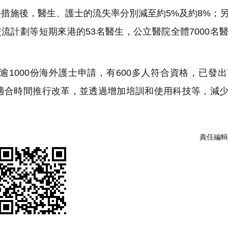
措施後，醫生、護士的流失率分別減至約5%及約8%；
流計劃等短期來港的53名醫生，公立醫院全體7000名
1000份海外護士申請，有600多人符合資格，已發出
適合時間推行改革，並透過增加培訓和使用科技等，減
責任編輯