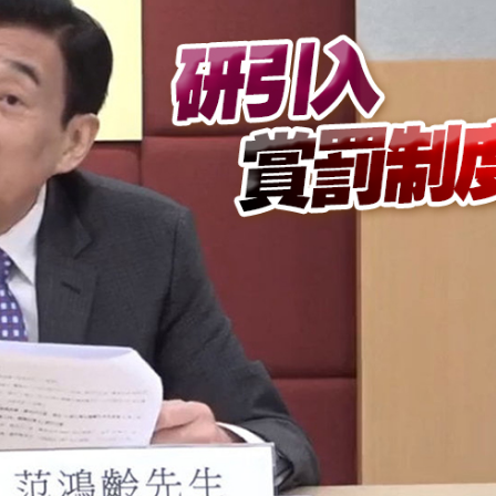
研 建言深化皖港合作發展
社區中心作臨時避暑中心
會暨第十屆殘疾人運動會開幕式主題歌《心念山海》MV正式
住3至5年留港意願飆升至92%