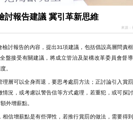
檢討報告建議 冀引革新思維
來源：
會檢討報告的內容，提出31項建議，包括倡設高層問責
，全盤接受有關建議，將成立管治及架構改革委員會督
制度。
管理層可以全身而退，要思考處罰方法；正討論引入賞
微情況，或考慮以警告信等方式處理，若重犯，或可探
予額外增薪點。
，相信增薪點是有些彈性，若推行賞罰的做法，需要得