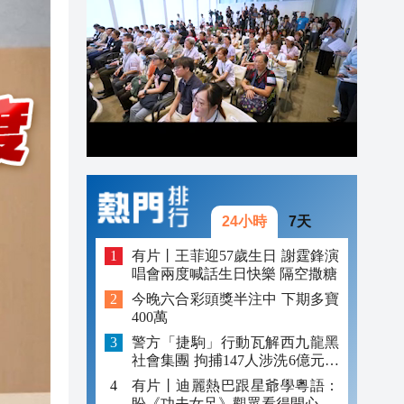
19:09
19:07
發布
18:50
18:25
24小時
7天
有片丨王菲迎57歲生日 謝霆鋒演
唱會兩度喊話生日快樂 隔空撒糖
今晚六合彩頭獎半注中 下期多寶
400萬
警方「捷駒」行動瓦解西九龍黑
社會集團 拘捕147人涉洗6億元黑
錢
有片丨迪麗熱巴跟星爺學粵語：
盼《功夫女足》觀眾看得開心