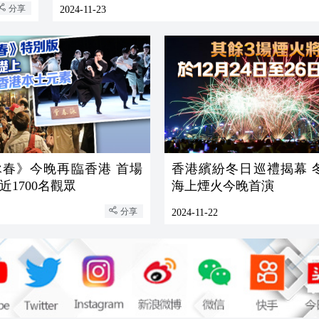
分享
2024-11-23
詠春》今晚再臨香港 首場
香港繽紛冬日巡禮揭幕 
近1700名觀眾
海上煙火今晚首演
分享
2024-11-22