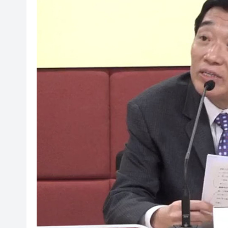
港區全國人大代表團結束安徽調
民政總署開放19間社區會堂和
有片 | 廣東省第十七屆運動
調查發現港漂「越住越愛港」 居