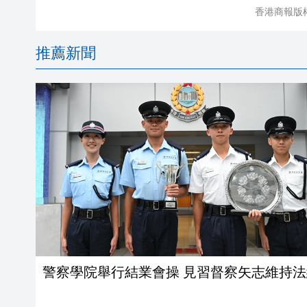
香港商報版
推薦新聞
警察學院舉行結業會操 見習督察矢志維持法