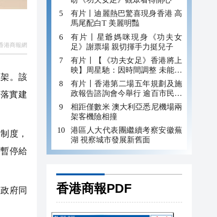
有片丨迪麗熱巴驚喜現身香港 高
馬尾配白T 美麗明豔
有片丨星爺媽咪現身《功夫女
香港商報網
足》謝票場 親切揮手力挺兒子
有片丨【《功夫女足》香港將上
映】周星馳：因時間調整 未能製
框架。該
作粵語版 對此深表遺憾
有片丨香港第二場五年規劃及施
政報告諮詢會今舉行 逾百市民出
導落實建
席
相距僅數米 澳大利亞悉尼機場兩
架客機險相撞
港區人大代表團繼續考察安徽蕪
罰制度，
湖 視察城市發展新舊面
討暫停給
香港商報PDF
到政府同