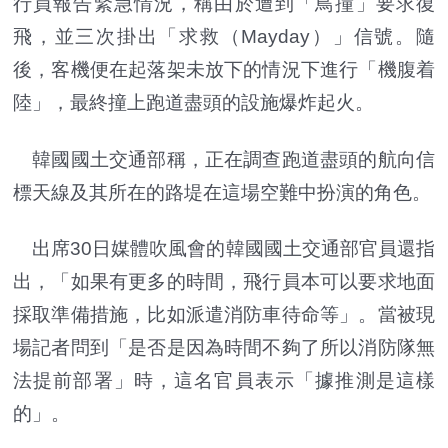
行員報告緊急情況，稱由於遭到「鳥撞」要求復
飛，並三次掛出「求救（Mayday）」信號。隨
後，客機便在起落架未放下的情況下進行「機腹着
陸」，最終撞上跑道盡頭的設施爆炸起火。
韓國國土交通部稱，正在調查跑道盡頭的航向信
標天線及其所在的路堤在這場空難中扮演的角色。
出席30日媒體吹風會的韓國國土交通部官員還指
出，「如果有更多的時間，飛行員本可以要求地面
採取準備措施，比如派遣消防車待命等」。當被現
場記者問到「是否是因為時間不夠了所以消防隊無
法提前部署」時，這名官員表示「據推測是這樣
的」。