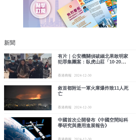
新聞
有片｜公安機關偵破緬北果敢明家
犯罪集團案：臥虎山莊「10·20」案
真相揭開
香港商報
2024-12-30
敘首都附近一軍火庫爆炸致11人死
亡
香港商報
2024-12-30
中國首次公開發布《中國空間站科
學研究與應用進展報告》
香港商報
2024-12-30