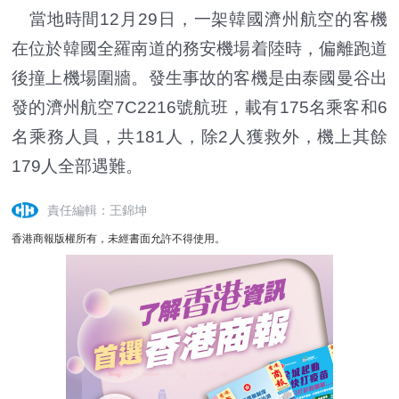
當地時間12月29日，一架韓國濟州航空的客機
在位於韓國全羅南道的務安機場着陸時，偏離跑道
後撞上機場圍牆。發生事故的客機是由泰國曼谷出
發的濟州航空7C2216號航班，載有175名乘客和6
名乘務人員，共181人，除2人獲救外，機上其餘
179人全部遇難。
責任編輯：王錦坤
香港商報版權所有，未經書面允許不得使用。