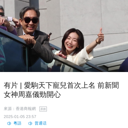
有片 | 愛駒天下寵兒首次上名 前新聞
女神周嘉儀勁開心
來源：香港商報網
原創
2025-01-05 23:57