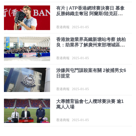
有片 | ATP香港網球賽決賽日 慕拿
反勝錦織圭奪冠 阿蘭斯/陸克莊遜
雙打稱王
香港商報
2025-01-05
香港旅遊業界高鐵新塘站考察 姚柏
良：助業界了解廣州東部增城區最
新發展
香港商報
2025-01-05
涉嫌與屯門謀殺案有關 2被捕男女6
日提堂
香港商報
2025-01-05
大專體育協會七人欖球賽決賽 逾1
萬人入場
香港商報
2025-01-05