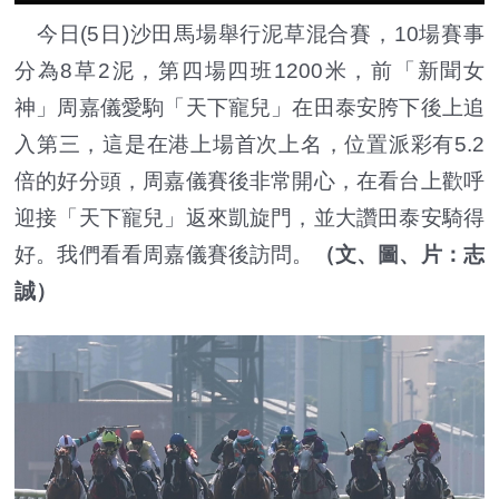
今日(5日)沙田馬場舉行泥草混合賽，10場賽事
分為8草2泥，第四場四班1200米，前「新聞女
神」周嘉儀愛駒「天下寵兒」在田泰安胯下後上追
入第三，這是在港上場首次上名，位置派彩有5.2
倍的好分頭，周嘉儀賽後非常開心，在看台上歡呼
迎接「天下寵兒」返來凱旋門，並大讚田泰安騎得
好。我們看看周嘉儀賽後訪問。
（文、圖、片：志
誠）