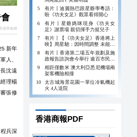
有片丨迪麗熱巴跟星爺學粵語：
盼《功夫女足》觀眾看得開心
告會
有片丨星爺媽咪現身《功夫女
香港商報網
足》謝票場 親切揮手力挺兒子
有片丨【《功夫女足》香港將上
映】周星馳：因時間調整 未能製
5 新年
作粵語版 對此深表遺憾
有片丨香港第二場五年規劃及施
政報告諮詢會今舉行 逾百市民出
役軍人、
席
相距僅數米 澳大利亞悉尼機場兩
長沈遠
架客機險相撞
總經理楊
太古城海景花園一單位冷氣機起
火 4人送院
審張修
香港商報PDF
工程兵深