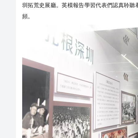
圳拓荒史展廳。英模報告學習代表們認真聆聽
頻。