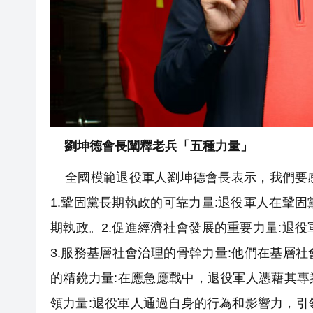
劉坤德會長闡釋老兵「五種力量」
全國模範退役軍人劉坤德會長表示，我們要感
1.鞏固黨長期執政的可靠力量:退役軍人在鞏
期執政。2.促進經濟社會發展的重要力量:退
3.服務基層社會治理的骨幹力量:他們在基層
的精銳力量:在應急應戰中，退役軍人憑藉其專
領力量:退役軍人通過自身的行為和影響力，