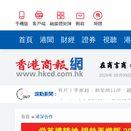
簡
手機版
客戶端
融媒體矩陣
郵箱
簡體
首頁
港聞
財經
證券
視聽
港
2026年 08月09
有片丨李家超：新皇崗口岸「越
滾動新聞：
極端天氣已致菲律賓逾38萬人
首頁
港深合作
>
衞生防護中心：一名有長期病患