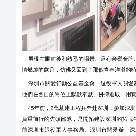
展現在眼前後和熟悉的場景、還有榮譽金牌、
情燃燒的歲月，仿佛又回到了那個青春洋溢的
深圳市關愛行動公益基金會、退役軍人關愛基
他們在各自的崗位上默默奉獻、拼搏進取，用
45年前，2萬基建工程兵奔赴深圳，參加深
負重前行的先頭部隊，是開拓建設深圳的拓荒
前深圳市退役軍人事務局、深圳市關愛辦、深