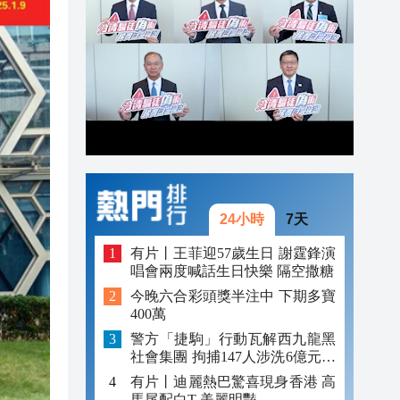
19:25
19:23
19:16
24小時
7天
有片丨王菲迎57歲生日 謝霆鋒演
唱會兩度喊話生日快樂 隔空撒糖
今晚六合彩頭獎半注中 下期多寶
400萬
警方「捷駒」行動瓦解西九龍黑
社會集團 拘捕147人涉洗6億元黑
錢
有片丨迪麗熱巴驚喜現身香港 高
馬尾配白T 美麗明豔