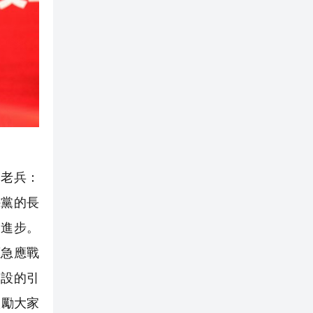
老兵：
持黨的長
會進步。
應急應戰
建設的引
激勵大家