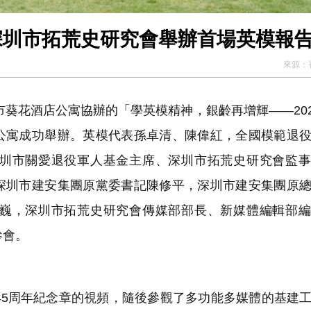
深圳市拓荒史研究會舉辦首場英模報
來源：
葵花酒店公寓協辦的「學英模精神，銀齡再增輝——202
公寓成功舉辦。英模代表孫卓清、陳偉紅，全國模範退
圳市關愛退役軍人基金主席、深圳市拓荒史研究會監事
深圳市建安集團原黨委書記陳修平，深圳市建安集團原
巍，深圳市拓荒史研究會傳媒部部長、新媒體編輯部編
參會。
5周年紀念章的視頻，隨後參觀了多功能多媒體的基建