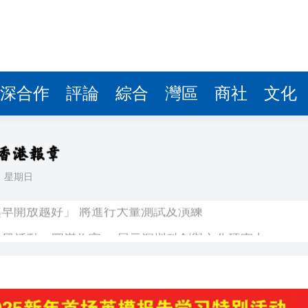
深合作
評論
綜合
灣區
商社
文化
日
星期日
早開放越好」 將進行大量測試及演練
「APEC大會倒計時100天媒體采風活動」圓滿收官 展示深圳科創與文化硬實力
受災、6人死亡
5歲女童感染甲流 情況嚴重
【港樓】新盤PARK SILICON二期收1200票超購18倍 最快48小時內加推 二手交投續淡靜