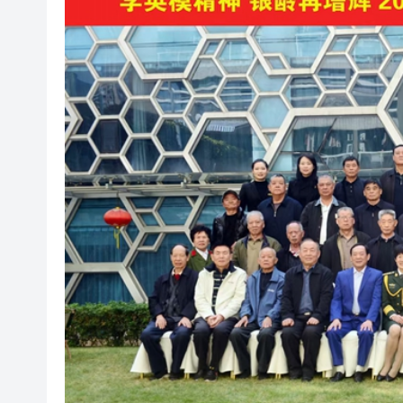
颱風「白海豚」在浙江樂清二
祖父母節逾500參加者共創世
伊朗最高領袖與總統舉行會談 