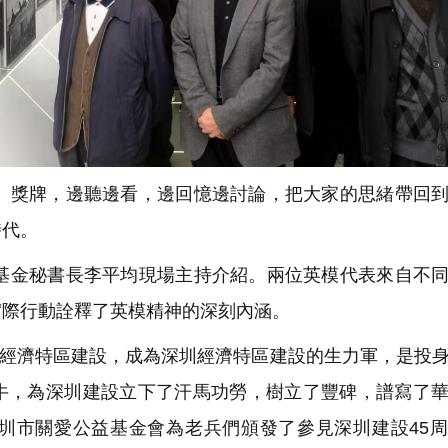
獎牌，邊聽邊看，邊回憶邊討論，把大家的思緒帶回到
時代。
金秘書長李平均現場主持介紹。兩位英模代表來自不同
實際行動詮釋了英模精神的深刻內涵。
圳經濟特區建設，成為深圳經濟特區建設的生力軍，是投
牛，為深圳建設立下了汗馬功勞，樹立了豐碑，譜寫了
圳市關愛公益基金會為老兵們頒發了參見深圳建設45