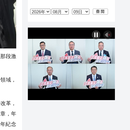
那段激
領域，
身改革，
華章，年
周年紀念