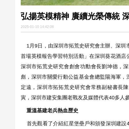
弘揚英模精神 賡續光榮傳統 
2025-01-10 14:42:08
1月9日，由深圳市拓荒史研究會主辦、深圳市
首場英模報告學習特別活動」在深圳葵花酒店
深圳市拓荒史研究會創會功勳會長劉坤德，深
彪，深圳市關愛行動公益基金會總監陽海軍，
定遠，深圳市拓拓荒史研究會常務副秘書長陳
寅，深圳市建安集團老戰友及媒體代表40多人
重溫基建老兵熱血歷史
首先觀看了介紹紅星堡壘戶和頒發深圳建設4