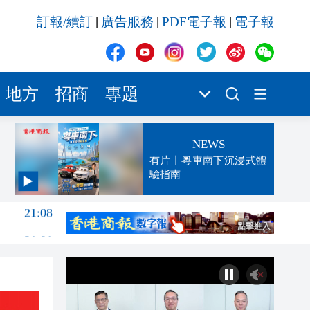
訂報/續訂
廣告服務
PDF電子報
電子報
|
|
|
地方
招商
專題
NEWS
有片丨粵車南下沉浸式體
驗指南
21:08
21:01
20:21
19:47
19:42