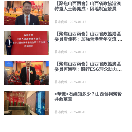
【聚焦山西兩會】山西省政協港澳
特邀人士姜健成：因地制宜發展新
質生產力
香港商報
2025-01-17
【聚焦山西兩會】山西省政協港區
委員唐偉邦：加強晉港青年交流 為
國家發展培育人才
香港商報
2025-01-17
【聚焦山西兩會】山西省政協澳區
委員何海明：踐行ESG理念助力山
西綠色轉型
香港商報
2025-01-17
<華嚴>石經知多少？山西晉祠聚賢
共敘華章
香港商報
2025-01-16