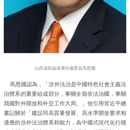
山西省政協港澳特邀委員馬恩國
馬恩國認為，「涉外法治是中國特色社會主義法
治體系的重要組成部分，事關全面依法治國，事關
我國對外開放和外交工作大局。」他引用習近平總
書記關於「建設同高質量發展、高水準開放要求相
適應的涉外法治體系和能力，為中國式現代化行穩