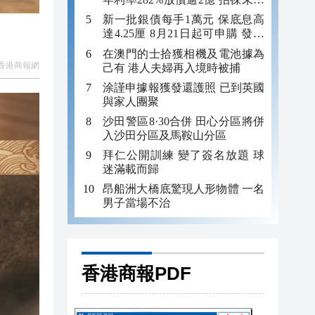
年追數
新一批銀債每手1萬元 保底息高
達4.25厘 8月21日起可申購 發行
金額最多550億
在澳門的士拾獲相機及電池據為
香港商報網
己有 港人夫婦再入境時被捕
涂謹申據報獲發還護照 已到英國
與家人團聚
沙田警區8·30合併 田心分區將併
入沙田分區及馬鞍山分區
拜仁公開訓練 變了簽名放題 球
迷滿載而歸
昂船洲大橋底驚現人形物體 一名
男子當場不治
香港商報PDF