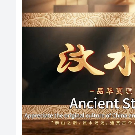
有片丨孕婦羊水破裂即將臨盆 
東涌巴士撞電單車 巴士司機涉
有片丨清淡不等於吃素！ 清淡