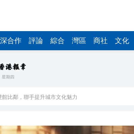
深合作
評論
綜合
灣區
商社
文化
日
星期四
場不變
奇蹟 科技美術雙館比鄰，聯手提升城市文化魅力
件 食環署勒令關閉報警處理
嚴懲發表叛國言論的「爆料者」
點