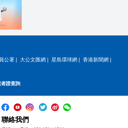
員公署
|
大公文匯網
|
星島環球網
|
香港新聞網
|
記者證查詢
聯絡我們