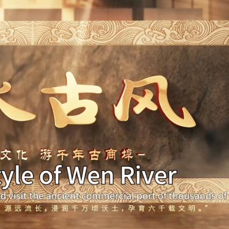
正遇晚高峰 情況危急 鐵騎交警一路開道護送
危駕被捕
飲食正在毀掉很多老人的晚年健康