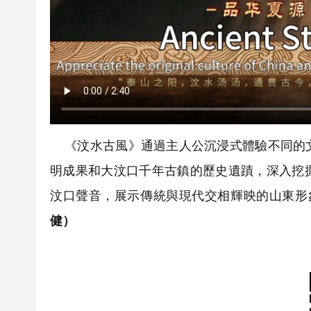
《汶水古風》通過主人公沉浸式體驗不同的文
明成果和大汶口千年古鎮的歷史遺蹟，深入挖
汶口聲音，展示傳統與現代交相輝映的山東形
健）