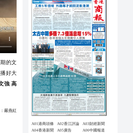
期的文
傳播好大
文強 高
：
嚴燕紅