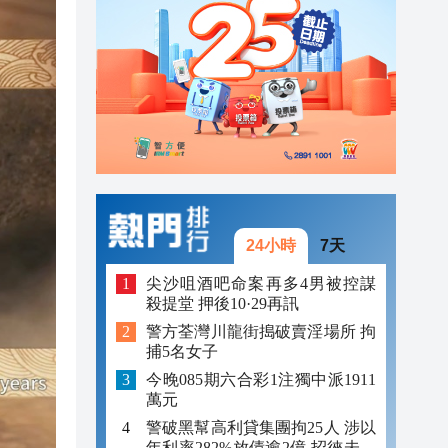
23:12
23:12
23:00
24小時
7天
尖沙咀酒吧命案再多4男被控謀
殺提堂 押後10·29再訊
警方荃灣川龍街搗破賣淫場所 拘
捕5名女子
今晚085期六合彩1注獨中派1911
萬元
警破黑幫高利貸集團拘25人 涉以
年利率282%放債逾2億 招徠未成