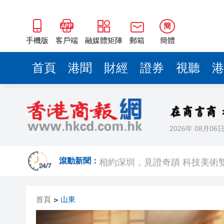
簡
手機版
客戶端
融媒體矩陣
郵箱
簡體
首頁
港聞
財經
證券
視聽
港
2026年 08月06
歐足聯：抵制國際足聯賽事立
相約深圳，見證
滾動新聞：
跑馬地私人泳池救生員涉用假證
首頁
山東
>
特朗普否認美國彈藥短缺 稱將
美股觀望非農數據 道指跌逾百