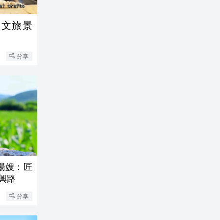
多文旅景
分享
湯嫂：匠
興路
分享