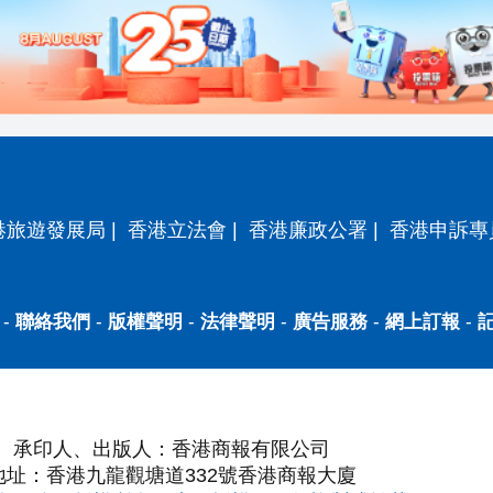
港旅遊發展局
|
香港立法會
|
香港廉政公署
|
香港申訴專
-
聯絡我們
-
版權聲明
-
法律聲明
-
廣告服務
-
網上訂報
-
承印人、出版人：香港商報有限公司
地址：香港九龍觀塘道332號香港商報大廈