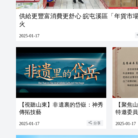
供給更豐富消費更舒心 皖屯溪區「年貨市場」旺
火
2025-01-17
【視聽山東】非遺裏的岱嶽：神秀
【聚焦
傳拓技藝
特邀委
香港優勢
分享
2025-01-17
2025-01-17