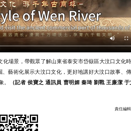
化場景，帶觀眾了解山東省泰安市岱嶽區大汶口文化時
掘、藝術化展示大汶口文化，更好地講好大汶口故事、
象。
（記者 侯寶之 通訊員 曹明媚 秦琦 劉戰 王廉潔 于
責任編輯