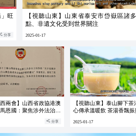
【視聽山東】山東省泰安市岱嶽區諸
點、非遺文化受到世界關注
分享
2025-01-17
山西兩會】山西省政協港澳
【視聽山東】泰山腳下茶
員馬恩國：聚焦涉外法治與
心傳承溫暖飲 茶湯香飄振
，助力山西企業走向國際
分享
2025-01-17