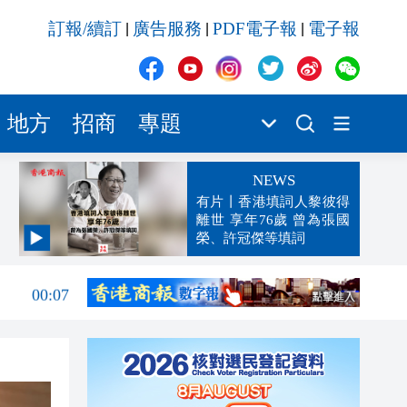
訂報/續訂
廣告服務
PDF電子報
電子報
|
|
|
地方
招商
專題
NEWS
有片丨香港填詞人黎彼得
離世 享年76歲 曾為張國
榮、許冠傑等填詞
00:19
00:07
23:38
23:35
23:17