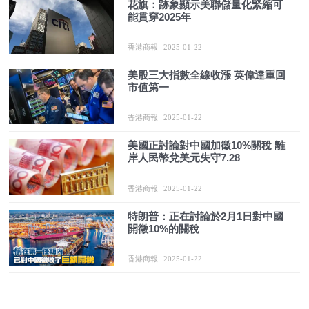
花旗：跡象顯示美聯儲量化緊縮可
能貫穿2025年
香港商報
2025-01-22
美股三大指數全線收漲 英偉達重回
市值第一
香港商報
2025-01-22
美國正討論對中國加徵10%關稅 離
岸人民幣兌美元失守7.28
香港商報
2025-01-22
特朗普：正在討論於2月1日對中國
開徵10%的關稅
香港商報
2025-01-22