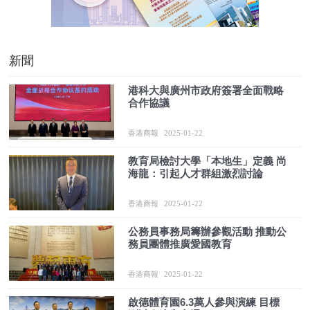
新聞
港科大與廣州市政府簽署全面戰略
合作協議
香港商報
2025-01-22
教育局檢討大學「本地生」定義 尚
海龍：引起人才群組激烈討論
香港商報
2025-01-22
公務員事務局籌辦參觀活動 推動公
務員團體推廣愛國教育
香港商報
2025-01-22
啟德體育園6.3萬人參與演練 目標