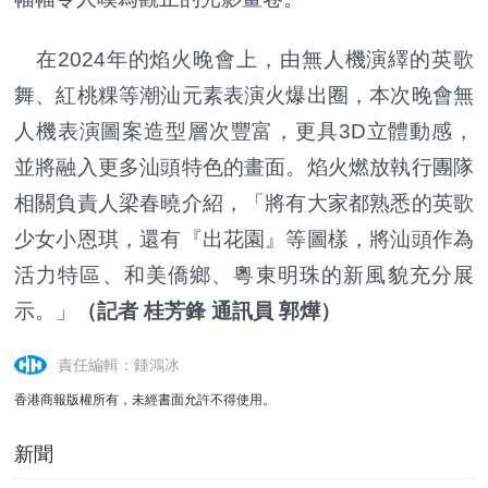
在2024年的焰火晚會上，由無人機演繹的英歌
舞、紅桃粿等潮汕元素表演火爆出圈，本次晚會無
人機表演圖案造型層次豐富，更具3D立體動感，
並將融入更多汕頭特色的畫面。焰火燃放執行團隊
相關負責人梁春曉介紹，「將有大家都熟悉的英歌
少女小恩琪，還有『出花園』等圖樣，將汕頭作為
活力特區、和美僑鄉、粵東明珠的新風貌充分展
示。」
（記者 桂芳鋒 通訊員 郭燁）
責任編輯：鍾鴻冰
香港商報版權所有，未經書面允許不得使用。
新聞