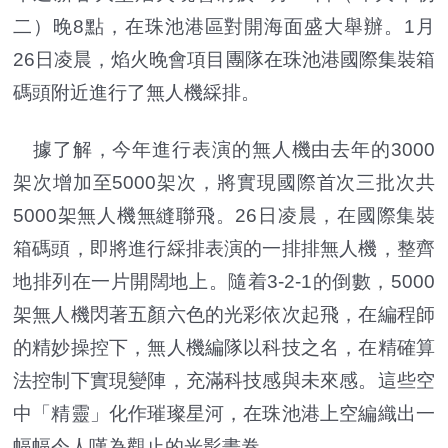
二）晚8點，在珠池港區對開海面盛大舉辦。1月
26日凌晨，焰火晚會項目團隊在珠池港國際集裝箱
碼頭附近進行了無人機綵排。
據了解，今年進行表演的無人機由去年的3000
架次增加至5000架次，將實現國際首次三批次共
5000架無人機無縫聯飛。26日凌晨，在國際集裝
箱碼頭，即將進行綵排表演的一排排無人機，整齊
地排列在一片開闊地上。隨着3-2-1的倒數，5000
架無人機閃著五顏六色的光彩依次起飛，在編程師
的精妙操控下，無人機編隊以科技之名，在精確算
法控制下實現變陣，充滿科技感與未來感。這些空
中「精靈」化作璀璨星河，在珠池港上空編織出一
幅幅令人嘆為觀止的光影畫卷。