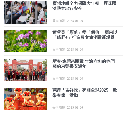
廣州地鐵全力保障大年初一煙花匯
演乘客出行安全
香港商報
2025-01-26
紫雲英「顏值」變「價值」 廣東以
「綠肥+」打造農文旅消費新場景
香港商報
2025-01-26
新春·進莞來團聚 年逾六旬的他們
相約東莞長安過年
香港商報
2025-01-26
莞產「吉祥蛇」亮相全球2025「歡
樂春節」活動
香港商報
2025-01-26