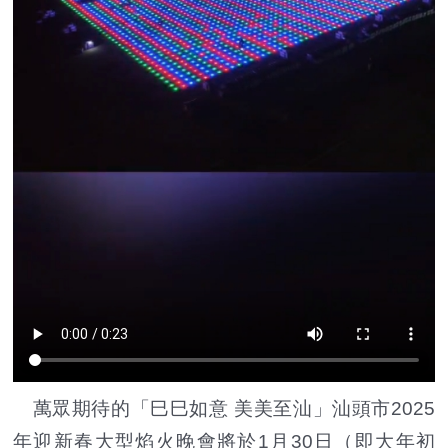
萬眾期待的「巳巳如意 美美至汕」汕頭市2025
年迎新春大型焰火晚會將於1月30日（即大年初