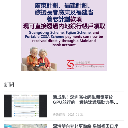
新聞
新成果！深圳高校師生開發基於
GPU並行的一種快速近場動力學算
法
香港商報
2025-01-31
深港雙向奔赴更熱絡 皇崗福田口岸