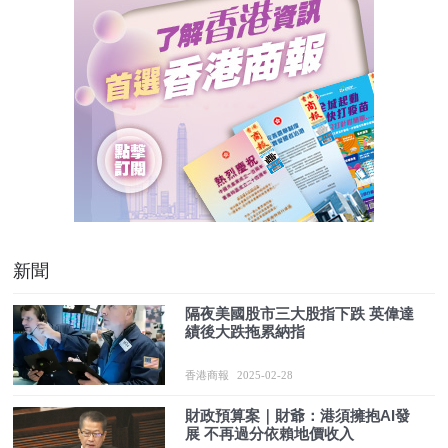
新聞
隔夜美國股市三大股指下跌 英偉達
績後大跌拖累納指
香港商報
2025-02-28
財政預算案｜財爺：港須擁抱AI發
展 不再過分依賴地價收入