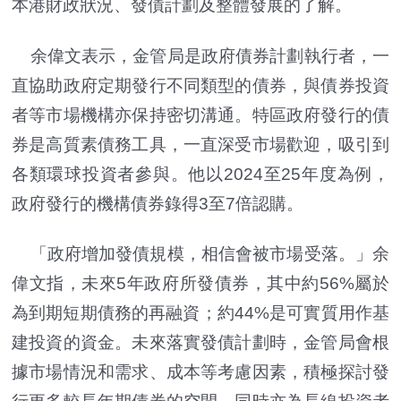
本港財政狀況、發債計劃及整體發展的了解。
余偉文表示，金管局是政府債券計劃執行者，一
直協助政府定期發行不同類型的債券，與債券投資
者等市場機構亦保持密切溝通。特區政府發行的債
券是高質素債務工具，一直深受市場歡迎，吸引到
各類環球投資者參與。他以2024至25年度為例，
政府發行的機構債券錄得3至7倍認購。
「政府增加發債規模，相信會被市場受落。」余
偉文指，未來5年政府所發債券，其中約56%屬於
為到期短期債務的再融資；約44%是可實質用作基
建投資的資金。未來落實發債計劃時，金管局會根
據市場情況和需求、成本等考慮因素，積極探討發