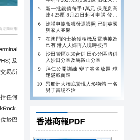
年追數
新一批銀債每手1萬元 保底息高
達4.25厘 8月21日起可申購 發行
金額最多550億
涂謹申據報獲發還護照 已到英國
香港商報網
與家人團聚
在澳門的士拾獲相機及電池據為
己有 港人夫婦再入境時被捕
minal
沙田警區8·30合併 田心分區將併
入沙田分區及馬鞍山分區
HPHS)及
拜仁公開訓練 變了簽名放題 球
和料交易所
迷滿載而歸
昂船洲大橋底驚現人形物體 一名
男子當場不治
包括任何
ock-
經營位於巴
香港商報PDF