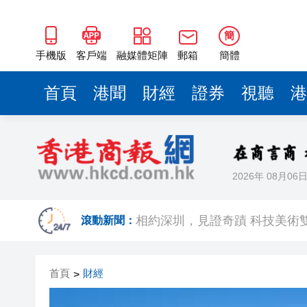
簡
手機版
客戶端
融媒體矩陣
郵箱
簡體
首頁
港聞
財經
證券
視聽
港
2026年 08月06
歐足聯：抵制國際足聯賽事立
滾動新聞：
相約深圳，見證
跑馬地私人泳池救生員涉用假證
首頁
財經
>
特朗普否認美國彈藥短缺 稱將
美股觀望非農數據 道指跌逾百