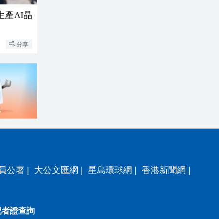
產AI晶
分享
員公署
|
大公文匯網
|
星島環球網
|
香港新聞網
|
記者證查詢