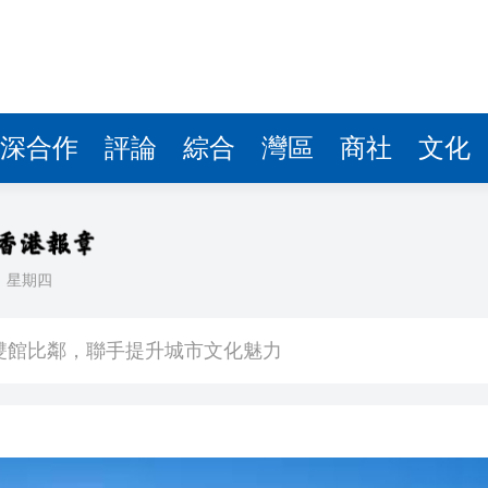
深合作
評論
綜合
灣區
商社
文化
日
星期四
場不變
奇蹟 科技美術雙館比鄰，聯手提升城市文化魅力
件 食環署勒令關閉報警處理
嚴懲發表叛國言論的「爆料者」
點