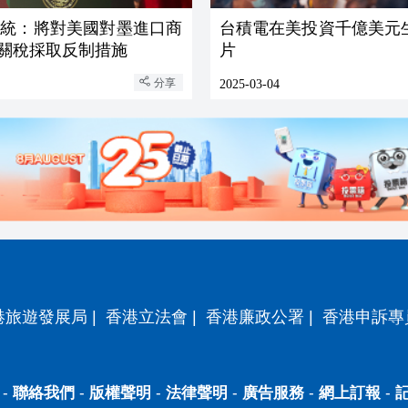
總統：將對美國對墨進口商
台積電在美投資千億美元生
%關稅採取反制措施
片
分享
2025-03-04
港旅遊發展局
|
香港立法會
|
香港廉政公署
|
香港申訴專
-
聯絡我們
-
版權聲明
-
法律聲明
-
廣告服務
-
網上訂報
-