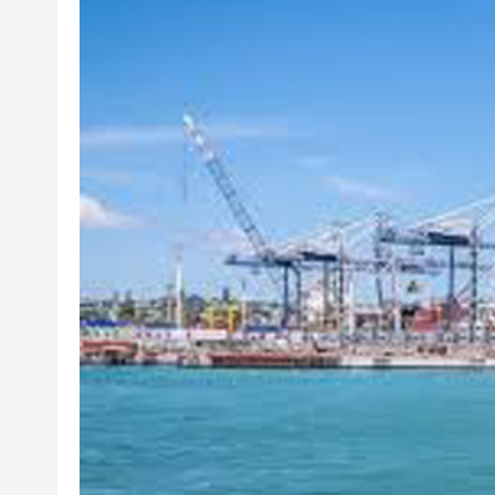
有片丨孕婦羊水破裂即將臨盆 
東涌巴士撞電單車 巴士司機涉
有片丨清淡不等於吃素！ 清淡