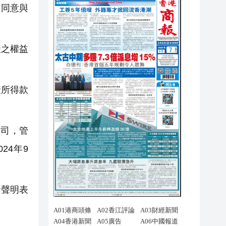
司同意與
產之權益
金所得款
司，管
24年9
發聲明表