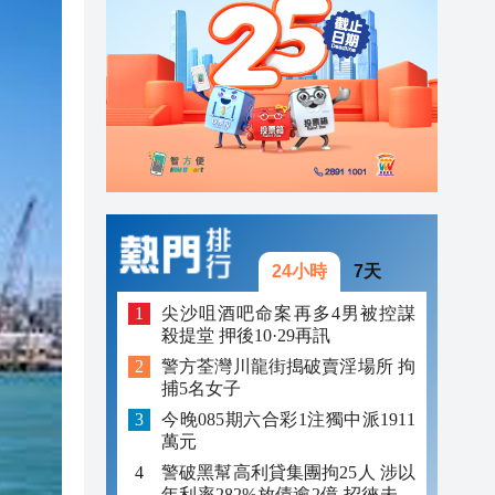
23:12
23:12
23:00
24小時
7天
尖沙咀酒吧命案再多4男被控謀
殺提堂 押後10·29再訊
警方荃灣川龍街搗破賣淫場所 拘
捕5名女子
今晚085期六合彩1注獨中派1911
萬元
警破黑幫高利貸集團拘25人 涉以
年利率282%放債逾2億 招徠未成