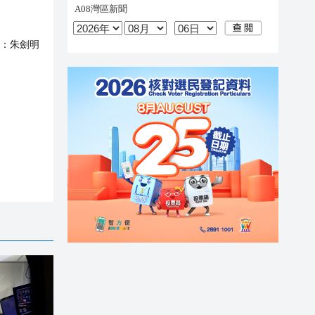
：
朱劍明