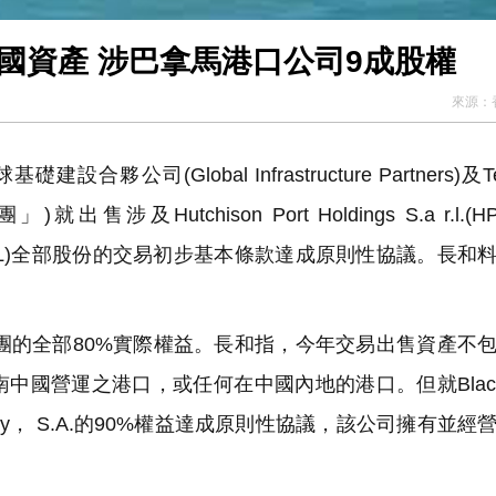
中國資產 涉巴拿馬港口公司9成股權
來源：
合夥公司(Global Infrastructure Partners)及Ter
 財團」)就出售涉及Hutchison Port Holdings S.a r.l.(
Limited(HPGHL)全部股份的交易初步基本條款達成原則性協議。長
集團的全部80%實際權益。長和指，今年交易出售資產不
國營運之港口，或任何在中國內地的港口。但就BlackR
ompany， S.A.的90%權益達成原則性協議，該公司擁有並