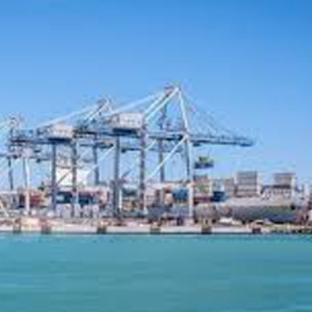
正遇晚高峰 情況危急 鐵騎交警一路開道護送
危駕被捕
飲食正在毀掉很多老人的晚年健康