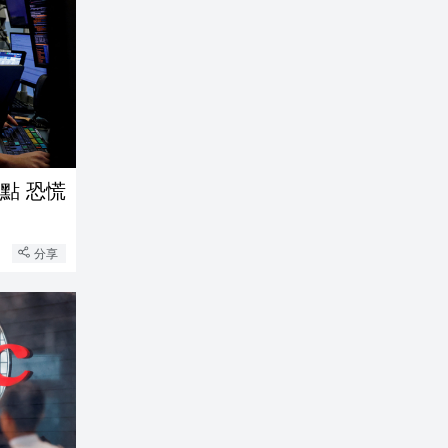
點 恐慌
分享