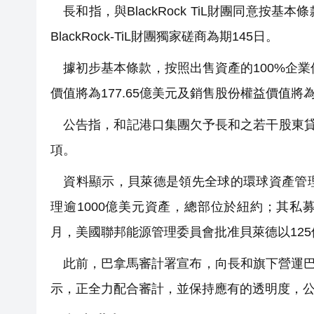
長和指，與BlackRock TiL財團同意按
BlackRock-TiL財團獨家磋商為期145日。
據初步基本條款，按照出售資產的100%企業價
價值將為177.65億美元及銷售股份權益價值將為1
公告指，和記港口集團欠予長和之若干股東貸
項。
資料顯示，貝萊德是領先全球的環球資產管理
理逾1000億美元資產，總部位於紐約；其私
月，美國聯邦能源管理委員會批准貝萊德以12
此前，巴拿馬審計署宣布，向長和旗下營運巴
示，正全力配合審計，並保持應有的透明度，