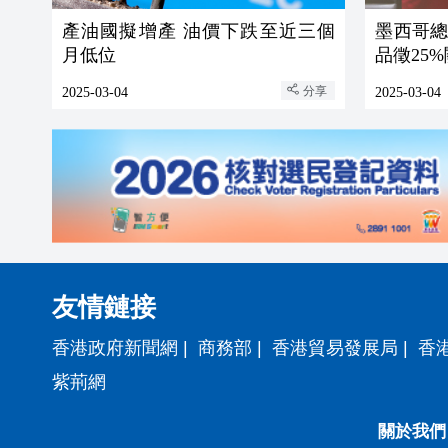
產油國擬增產 油價下跌至近三個
墨西哥
月低位
品徵25
分享
2025-03-04
2025-03-04
友情鏈接
香港政府新聞網
|
商務部
|
香港貿易發展局
|
香
紫荊網
關於我們