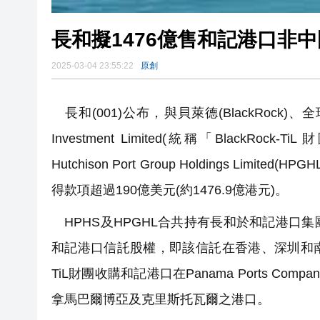
長和擬1476億售和記港口非
2025-03-04 23:55:22
原創
長和(001)公布，與貝萊德(BlackRock)、全球基礎建設
Investment Limited(統稱「BlackRock-TiL
Hutchison Port Group Holdings 
得款項超過190億美元(約1476.9億港元)。
HPHS及HPGHL合共持有長和於和記港口
和記港口信託股權，即該信託在香港、深圳和南中
TiL財團收購和記港口在Panama Ports C
拿馬巴爾博亞及克里斯托瓦爾之港口。