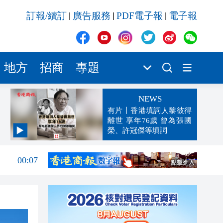
訂報/續訂
廣告服務
PDF電子報
電子報
|
|
|
地方
招商
專題
NEWS
有片丨香港填詞人黎彼得
離世 享年76歲 曾為張國
榮、許冠傑等填詞
00:19
00:07
23:38
23:35
23:17