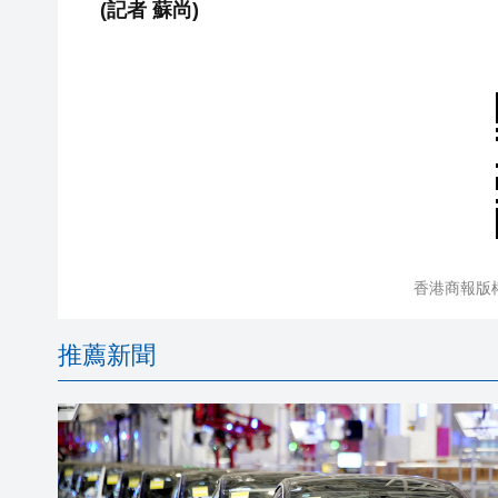
(記者 蘇尚)
香港商報版
推薦新聞