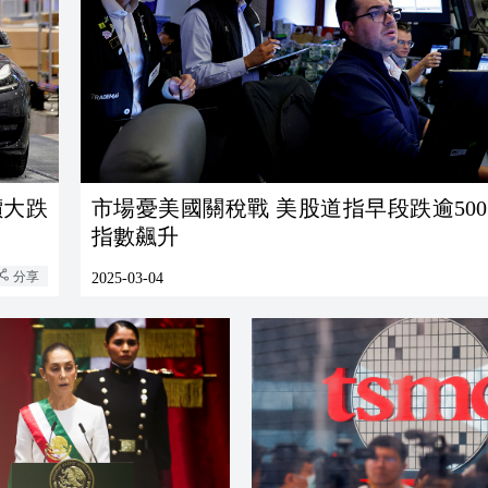
市場憂美國關稅戰 美股道指早段跌逾500
指數飆升
分享
2025-03-04