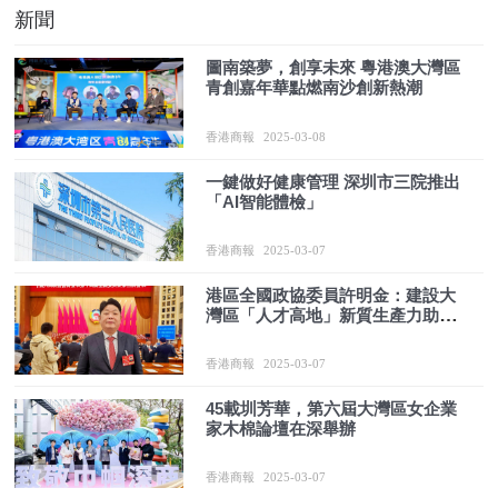
新聞
圖南築夢，創享未來 粵港澳大灣區
青創嘉年華點燃南沙創新熱潮
香港商報
2025-03-08
一鍵做好健康管理 深圳市三院推出
「AI智能體檢」
香港商報
2025-03-07
港區全國政協委員許明金：建設大
灣區「人才高地」新質生產力助推
企業高質量發展
香港商報
2025-03-07
45載圳芳華，第六屆大灣區女企業
家木棉論壇在深舉辦
香港商報
2025-03-07