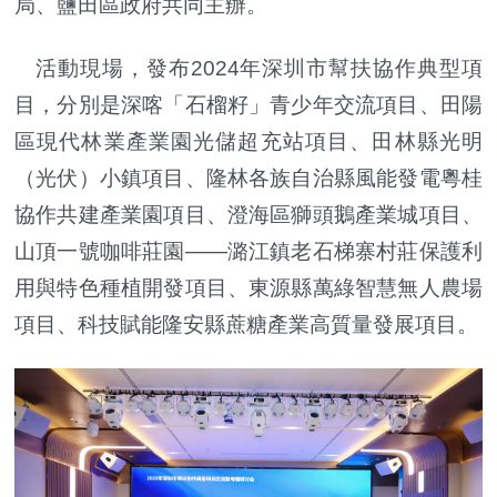
局、鹽田區政府共同主辦。
活動現場，發布2024年深圳市幫扶協作典型項
目，分別是深喀「石榴籽」青少年交流項目、田陽
區現代林業產業園光儲超充站項目、田林縣光明
（光伏）小鎮項目、隆林各族自治縣風能發電粵桂
協作共建產業園項目、澄海區獅頭鵝產業城項目、
山頂一號咖啡莊園——潞江鎮老石梯寨村莊保護利
用與特色種植開發項目、東源縣萬綠智慧無人農場
項目、科技賦能隆安縣蔗糖產業高質量發展項目。