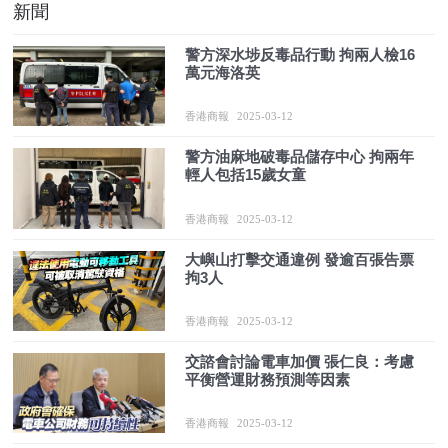
新聞
警方深水埗反毒品行動 拘兩人檢16
萬元海洛英
香港商報
2025-03-12
警方油麻地破毒品儲存中心 拘兩年
輕人包括15歲女童
香港商報
2025-03-12
大嶼山打擊交通違例 發逾百張告票
拘3人
香港商報
2025-03-12
交諮會討論電車加價 張仁良：考慮
平衡營運財務預測等因素
香港商報
2025-03-12