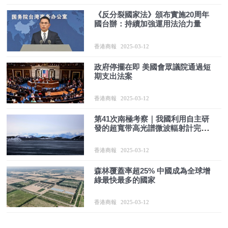
《反分裂國家法》頒布實施20周年
國台辦：持續加強運用法治力量
香港商報
2025-03-12
政府停擺在即 美國會眾議院通過短
期支出法案
香港商報
2025-03-12
第41次南極考察｜我國利用自主研
發的超寬带高光譜微波輻射計完成
南極冰蓋探測實驗
香港商報
2025-03-12
森林覆蓋率超25% 中國成為全球增
綠最快最多的國家
香港商報
2025-03-12