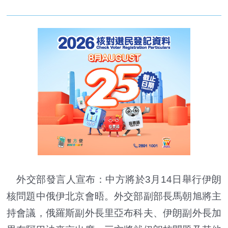
外交部發言人宣布：中方將於3月14日舉行伊朗
核問題中俄伊北京會晤。外交部副部長馬朝旭將主
持會議，俄羅斯副外長里亞布科夫、伊朗副外長加