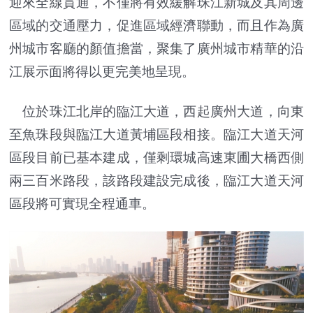
迎來全線貫通，不僅將有效緩解珠江新城及其周邊
區域的交通壓力，促進區域經濟聯動，而且作為廣
州城市客廳的顏值擔當，聚集了廣州城市精華的沿
江展示面將得以更完美地呈現。
位於珠江北岸的臨江大道，西起廣州大道，向東
至魚珠段與臨江大道黃埔區段相接。臨江大道天河
區段目前已基本建成，僅剩環城高速東圃大橋西側
兩三百米路段，該路段建設完成後，臨江大道天河
區段將可實現全程通車。