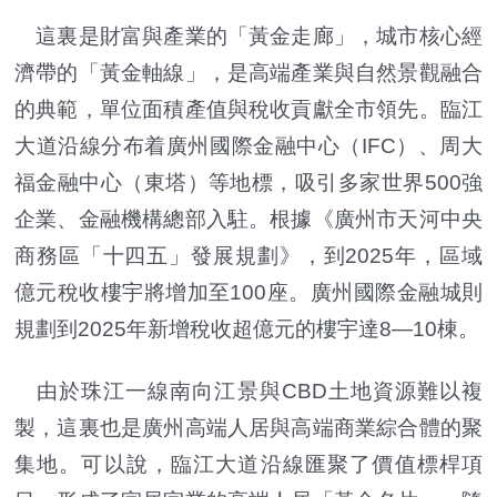
這裏是財富與產業的「黃金走廊」，城市核心經
濟帶的「黃金軸線」，是高端產業與自然景觀融合
的典範，單位面積產值與稅收貢獻全市領先。臨江
大道沿線分布着廣州國際金融中心（IFC）、周大
福金融中心（東塔）等地標，吸引多家世界500強
企業、金融機構總部入駐。根據《廣州市天河中央
商務區「十四五」發展規劃》，到2025年，區域
億元稅收樓宇將增加至100座。廣州國際金融城則
規劃到2025年新增稅收超億元的樓宇達8—10棟。
由於珠江一線南向江景與CBD土地資源難以複
製，這裏也是廣州高端人居與高端商業綜合體的聚
集地。可以說，臨江大道沿線匯聚了價值標桿項