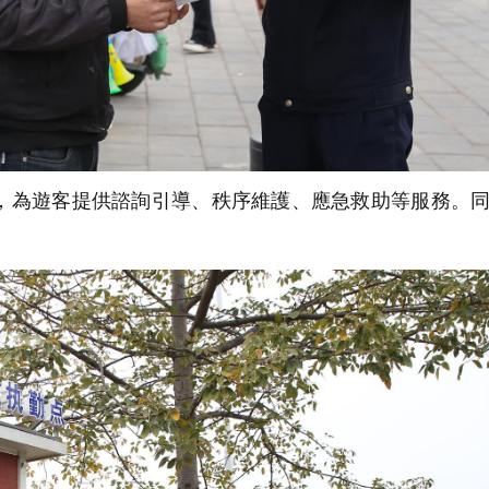
為遊客提供諮詢引導、秩序維護、應急救助等服務。同