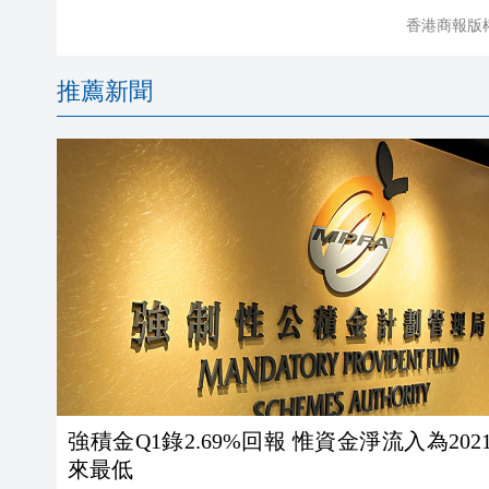
香港商報版
推薦新聞
強積金Q1錄2.69%回報 惟資金淨流入為202
來最低