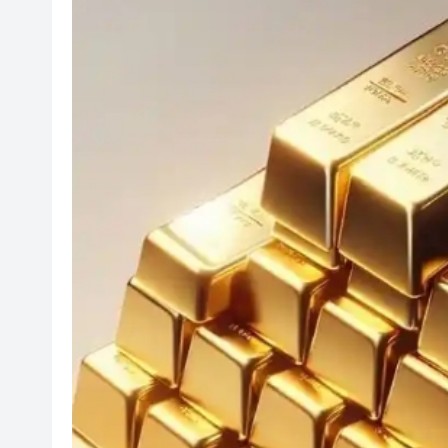
有片丨新蒲崗唐樓樓梯間驚現群
太古地產料本港寫字樓下半年負
【港商觀察】 金融機構搶灘跨