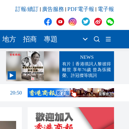
訂報/續訂
廣告服務
PDF電子報
電子報
|
|
|
地方
招商
專題
NEWS
有片丨香港填詞人黎彼得
離世 享年76歲 曾為張國
榮、許冠傑等填詞
21:03
20:50
20:32
20:14
20:02