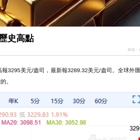
新歷史高點
來源：
3295美元/盎司，最新報3289.32美元/盎司。全球外
標的。