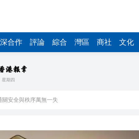
深合作
評論
綜合
灣區
商社
文化
日
星期四
位圈中好友輪流探望 同事每周三次接送洗腎
通關安全與秩序萬無一失
球迷滿載而歸
子陪伴至最後一刻 家人冀低調處理後事
人民幣結算交易 結算周期由數日縮減至分鐘計算