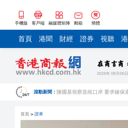
簡
手機版
客戶端
融媒體矩陣
郵箱
簡體
首頁
港聞
財經
證券
視聽
港
2026年 08月06
有片丨鍾志光談黎彼得生前：多
滾動新聞：
陳國基視察皇崗口岸 要求確保
拜仁公開訓練 變咗簽名放題 
首頁
證券
>
有片｜黎彼得離世未留遺言 兒
工銀亞洲完成首筆LNG跨境通