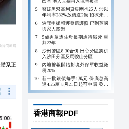
己有 港人夫婦再入境時被捕
警破黑幫高利貸集團拘25人 涉以
年利率282%放債逾2億 招徠未成
年追數
涂謹申據報獲發還護照 已到英國
與家人團聚
5歲男童遭生母長期虐待餓死 重
判22年
香港商報網
沙田警區8·30合併 田心分區將併
入沙田分區及馬鞍山分區
匯體系正
內地據報開始對境外保單收益徵
稅20%
新一批銀債每手1萬元 保底息高
達4.25厘 8月21日起可申購 發行
金額最多550億
香港商報PDF