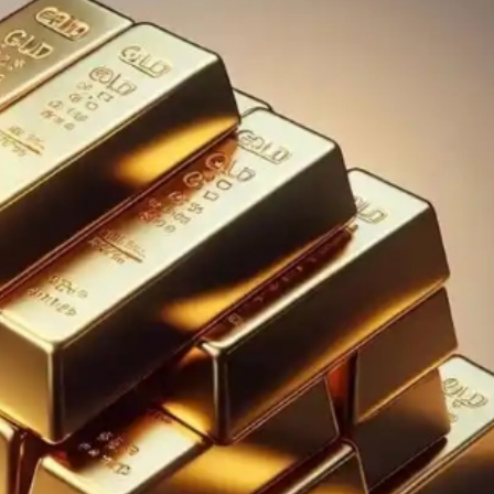
鼠亂舞 網友調侃是「新蒲崗老鼠樂園」
續租租金比率收窄 太古廣場明年轉正
境金服