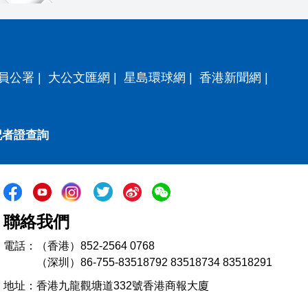
員公署
|
大公文匯網
|
星島環球網
|
香港新聞網
|
記者證查詢
聯絡我們
電話：（香港）852-2564 0768
（深圳）86-755-83518792 83518734 83518291
地址：香港九龍觀塘道332號香港商報大廈