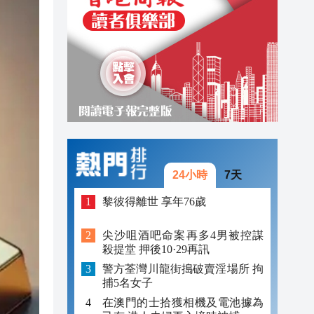
19:33
19:15
18:42
24小時
7天
黎彼得離世 享年76歲
尖沙咀酒吧命案再多4男被控謀
殺提堂 押後10·29再訊
警方荃灣川龍街搗破賣淫場所 拘
捕5名女子
在澳門的士拾獲相機及電池據為