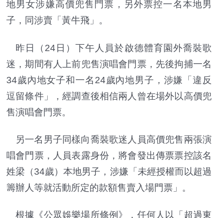
地男女涉嫌高價兜售門票，另外票控一名本地男
子，同涉賣「黃牛飛」。
昨日（24日）下午人員於啟德體育園外喬裝歌
迷，期間有人上前兜售演唱會門票，先後拘捕一名
34歲內地女子和一名24歲內地男子，涉嫌「違反
逗留條件」，經調查後相信兩人曾在場外以高價兜
售演唱會門票。
另一名男子同樣向喬裝歌迷人員高價兜售兩張演
唱會門票，人員表露身份，將會發出傳票票控該名
姓梁（34歲）本地男子，涉嫌「未經授權而以超過
籌辦人等就活動所定的款額售賣入場門票」。
根據《公眾娛樂場所條例》，任何人以「超過東