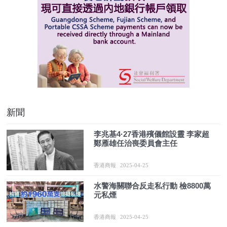
新聞
李兆基4·27香港殯儀館設靈 李家超
鄭雁雄任治喪委員會主任
香港商報
2025-04-25
水警海關聯合反走私行動 檢8800萬
元私煙
香港商報
2025-04-25