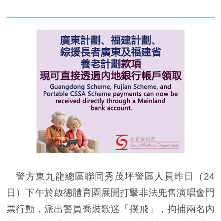
警方東九龍總區聯同秀茂坪警區人員昨日（24
日）下午於啟德體育園展開打擊非法兜售演唱會門
票行動，派出警員喬裝歌迷「撲飛」，拘捕兩名內