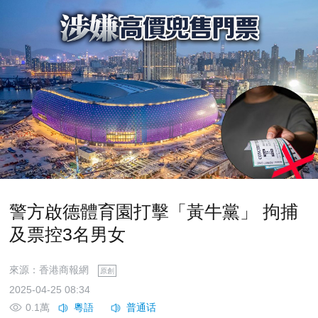
警方啟德體育園打擊「黃牛黨」 拘捕
及票控3名男女
來源：香港商報網
原創
2025-04-25 08:34
0.1萬