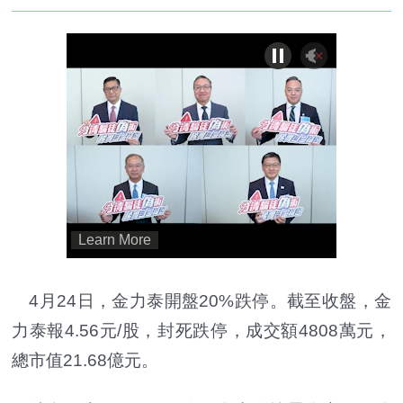
4月24日，金力泰開盤20%跌停。截至收盤，金
力泰報4.56元/股，封死跌停，成交額4808萬元，
總市值21.68億元。