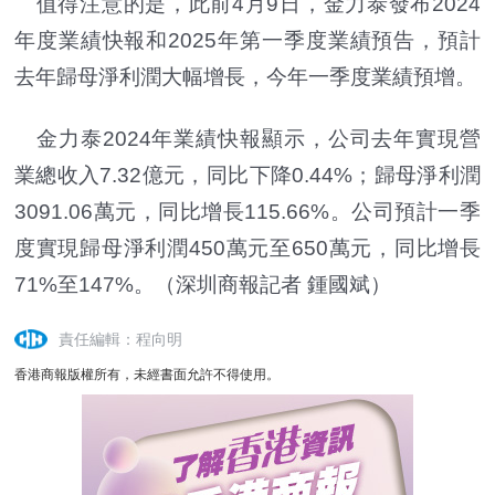
值得注意的是，此前4月9日，金力泰發布2024
年度業績快報和2025年第一季度業績預告，預計
去年歸母淨利潤大幅增長，今年一季度業績預增。
金力泰2024年業績快報顯示，公司去年實現營
業總收入7.32億元，同比下降0.44%；歸母淨利潤
3091.06萬元，同比增長115.66%。公司預計一季
度實現歸母淨利潤450萬元至650萬元，同比增長
71%至147%。
（深圳商報記者 鍾國斌）
責任編輯：程向明
香港商報版權所有，未經書面允許不得使用。