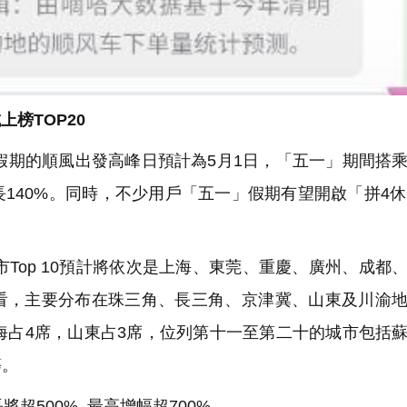
上榜TOP20
期的順風出發高峰日預計為5月1日，「五一」期間搭
140%。同時，不少用戶「五一」假期有望開啟「拼4休
op 10預計將依次是上海、東莞、重慶、廣州、成都
體來看，主要分布在珠三角、長三角、京津冀、山東及川渝
海占4席，山東占3席，位列第十一至第二十的城市包括
等。
超500% 最高增幅超700%