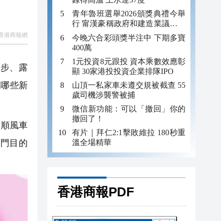
青年魯班選舉2026頒獎典禮今舉
行 甯漢豪稱政府和建造業議會做
好培訓工作
香港商報網
今晚六合彩頭獎半注中 下期多寶
400萬
1元投資8元跟投 資本乘數效應彰
步、露
顯 30家港投投資企業排隊IPO
現哪些新
山頂一私家車未遵交規被截查 55
歲司機涉襲警被捕
微信新功能：可以「撤回」你的
撤回了！
對順風車
有片｜拜仁2:1擊敗維拉 180秒重
溫全場精華
門目的
香港商報PDF