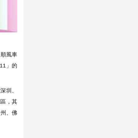
乘順風車
11」的
、深圳、
地區，其
蘇州、佛