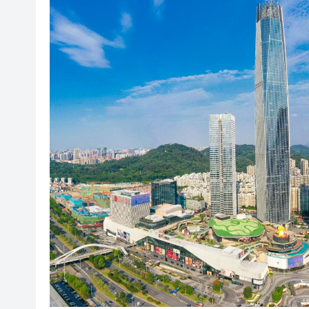
有片丨迪麗熱巴驚喜現身香港 高
超萬名「嘗鮮客」赴河源萬綠湖
央媒省媒灣區媒體採風團走進