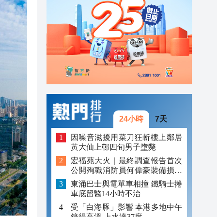
23:13
23:06
23:05
24小時
7天
因噪音滋擾用菜刀狂斬樓上鄰居
黃大仙上邨四旬男子墮斃
宏福苑大火｜最終調查報告首次
公開殉職消防員何偉豪裝備損毀
照片
東涌巴士與電單車相撞 鐵騎士捲
車底留醫14小時不治
受「白海豚」影響 本港多地中午
錄得高溫 上水達37度