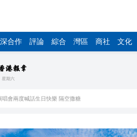
深合作
評論
綜合
灣區
商社
文化
日
星期六
 星爺眾主演驚喜現身 氣氛熱烈
演唱會兩度喊話生日快樂 隔空撒糖
中國共產黨成立105周年名家作品展」觀展活動
其對中日關係處理不當
》謝票場 親切揮手力挺兒子