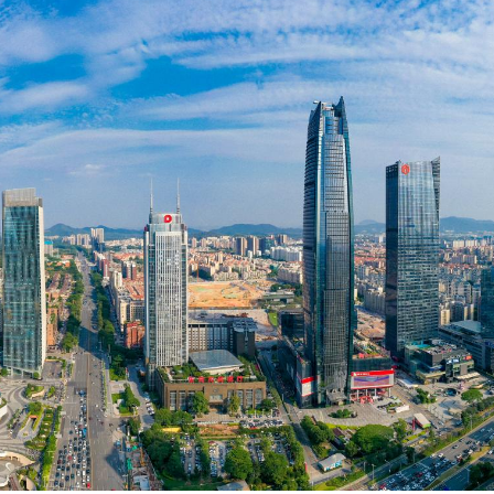
馬尾配白T 美麗明豔
，在湖光山色間大飽「口福+眼福」
河源