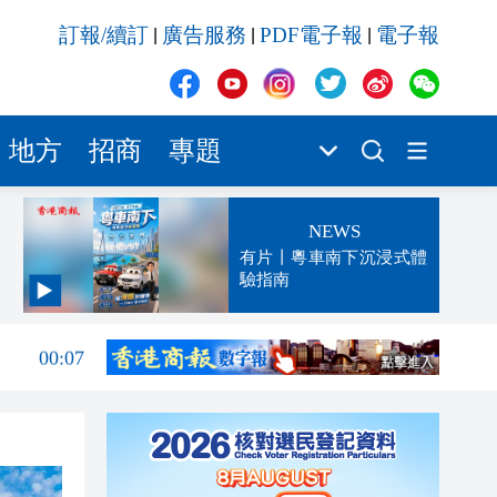
訂報/續訂
廣告服務
PDF電子報
電子報
|
|
|
地方
招商
專題
NEWS
有片丨粵車南下沉浸式體
驗指南
00:13
00:07
23:52
23:32
23:27