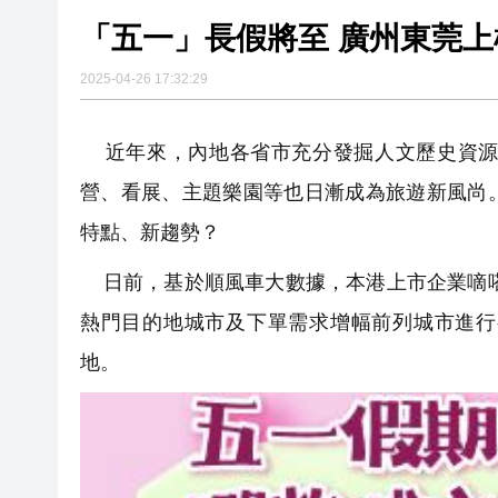
「五一」長假將至 廣州東莞
2025-04-26 17:32:29
近年來，內地各省市充分發掘人文歷史資源
營、看展、主題樂園等也日漸成為旅遊新風尚
特點、新趨勢？
日前，基於順風車大數據，本港上市企業嘀嗒
熱門目的地城市及下單需求增幅前列城市進行
地。