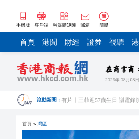
簡
手機版
客戶端
融媒體矩陣
郵箱
簡體
首頁
港聞
財經
證券
視聽
港
2026年 08月08
有片丨《功夫女足》香港首映禮
有片丨王菲迎57歲生日 謝霆鋒
滾動新聞：
港區省級政協聯誼會組織「慶祝
首頁
灣區
>
日本前首相撰文批高市早苗 指
有片丨星爺媽咪現身《功夫女足