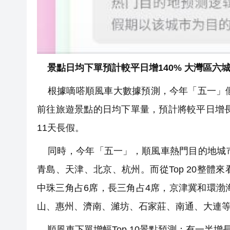
景點日均下單預計較平日增140% 大灣區六城
根據嘀嗒順風車大數據預測，今年「五一」假
前往旅遊景點的日均下單量，預計將較平日增長
11天長假。
同時，今年「五一」，順風車熱門目的地城市T
青島、天津、北京、杭州。而從Top 20整
中珠三角占6席，長三角占4席，京津冀和環渤
山、惠州、濟南、濰坊、石家莊、南通、大連
順風車下單增幅Top 10景點預測：有一半增長將