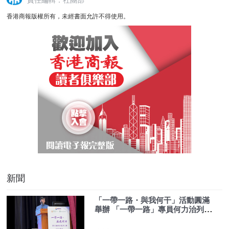
香港商報版權所有，未經書面允許不得使用。
新聞
「一帶一路・與我何干」活動圓滿
舉辦 「一帶一路」專員何力治列舉
案例闡述發展機遇