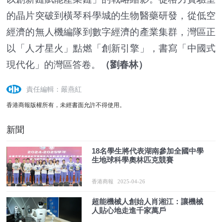
的晶片突破到橫琴科學城的生物醫藥研發，從低空
經濟的無人機編隊到數字經濟的產業集群，灣區正
以「人才星火」點燃「創新引擎」，書寫「中國式
現代化」的灣區答卷。
（劉春林）
責任編輯：嚴燕紅
香港商報版權所有，未經書面允許不得使用。
新聞
18名學生將代表湖南參加全國中學
生地球科學奧林匹克競賽
香港商報
2025-04-26
超能機械人創始人肖湘江：讓機械
人貼心地走進千家萬戶