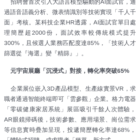
招聘會首次引入大語言模型驅動的AI面試官，通
過語音語義分析、微表情識別等技術實現「千人千
面」考核。某科技企業HR透露，AI面試官單日處
理簡歷超2000份，面試效率較傳統模式提升
300%，且候選人業務匹配度達85%，「技術人才
篩選從『海選』變『精篩』」。
元宇宙展廳「沉浸式」對接，轉化率突破65%
企業展位嵌入3D產品模型、生產線實景VR，求
職者通過智能終端即可「雲參觀」企業。格力電器
「零碳健康家居系統」展區吸引千餘人次體驗，
AR眼鏡掃碼後，技術參數、應用場景、崗位需求
等信息實時疊加呈現，投遞簡歷轉化率達68%，