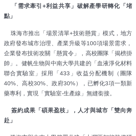
「需求牽引+利益共享」破解產學研轉化「堵
點」
珠海市推出「場景清單+技術懸賞」模式，地方
政府發布城市治理、產業升級等100項場景需求，
企業發布技術攻關「懸賞令」，高校團隊「揭榜掛
帥」。健帆生物與中南大學共建的「血液淨化材料
聯合實驗室」採用「433」收益分配機制（團隊
40%、高校30%、政府30%），已孵化3項一類新
藥專利，實現「實驗室-生產線」無縫銜接。
簽約成果「碩果盈枝」，人才與城市「雙向奔
赴」