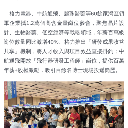
格力電器、中航通飛、麗珠醫藥等60餘家灣區領
軍企業攜1.2萬個高含金量崗位參會，聚焦晶片設
計、生物醫藥、低空經濟等戰略領域，年薪百萬級
崗位數量同比激增40%。格力推出「研發成果收益
共享」機制，將人才收入與項目效益直接掛鈎；中
航通飛開放「飛行器研發工程師」崗位，提供百萬
年薪+股權激勵，吸引百餘名博士現場投遞簡歷。