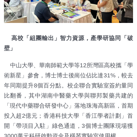
高校「組團輸出」智力資源，產學研協同「破
壁」
中山大學、華南師範大學等12所灣區高校攜「學
術新星」參會，博士博士後崗位佔比達31%，較去
年同期提升8個百分點。校企聯合實驗室簽約量同
比翻番，其中湖南中醫藥大學與聯邦製藥共建的
「現代中藥聯合研發中心」落地珠海高新區，首期
投入超2億元；香港科技大學「香江學者計劃」首
開「帶項目入駐」綠色通道，3個博士團隊現場獲
3000萬元科研啟動資金及橫琴實驗室使用權。