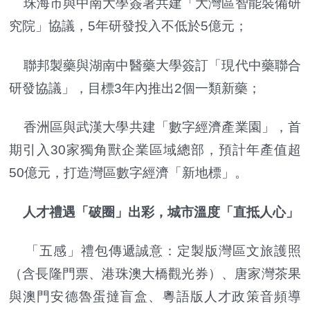
珠海市與中南大學簽署共建「大灣區智能裝備研
究院」協議，5年研發投入不低於5億元；
聯邦製藥與湖南中醫藥大學簽訂「現代中藥聯合
研發協議」，目標3年內推出2個一類新藥；
香洲區與武漢大學共建「數字經濟產業園」，首
期引入30家獨角獸企業區域總部，預計年產值超
50億元，打造灣區數字經濟「新地標」。
人才禮遇「破圈」出彩，城市溫度「直抵人心」
「五感」禮包傳遞誠意：定製版灣區文旅護照
（含長隆門票、港珠澳大橋觀光券）、唐家灣茶果
與澳門安德魯蛋撻盲盒、粵語版人才政策音頻導