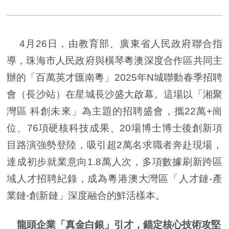
4月26日，由教育部、廣東省人民政府聯合指
導，珠海市人民政府與橫琴粵澳深度合作區共同主
辦的「百萬英才匯南粵」2025年N城聯動春季招聘
會（長沙站）在星城長沙盛大啟幕。這場以「湘聚
灣區 科創未來」為主題的招聘盛會，攜22萬+崗
位、76項硬核科技成果、20場博士博士後創新項
目路演強勢登陸，吸引超2萬名求職者奔赴現場，
達成初步就業意向1.8萬人次，多項數據刷新跨區
域人才招聘紀錄，成為粵港澳大灣區「人才鏈-產
業鏈-創新鏈」深度融合的鮮活樣本。
龍頭企業「真金白銀」引才，錨定核心技術攻堅