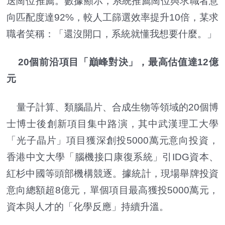
送崗位推薦。數據顯示，系統推薦崗位與求職者意
向匹配度達92%，較人工篩選效率提升10倍，某求
職者笑稱：「還沒開口，系統就懂我想要什麼。」
20個前沿項目「巔峰對決」，最高估值達12億
元
量子計算、類腦晶片、合成生物等領域的20個博
士博士後創新項目集中路演，其中武漢理工大學
「光子晶片」項目獲深創投5000萬元意向投資，
香港中文大學「腦機接口康復系統」引IDG資本、
紅杉中國等頭部機構競逐。據統計，現場舉牌投資
意向總額超8億元，單個項目最高獲投5000萬元，
資本與人才的「化學反應」持續升溫。