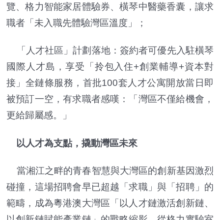
覽、格力智能家居體驗券、橫琴中醫藥香囊，讓求
職者「未入職先體驗灣區溫度」；
「人才社區」計劃落地：簽約者可優先入駐橫琴
國際人才島，享受「拎包入住+創業輔導+資本對
接」全鏈條服務，首批100套人才公寓開放當日即
被預訂一空，有求職者感嘆：「灣區不僅給機會，
更給歸屬感。」
以人才為支點，撬動灣區未來
當湘江之畔的青春智慧與大灣區的創新基因激烈
碰撞，這場招聘會早已超越「求職」與「招聘」的
範疇，成為粵港澳大灣區「以人才鏈激活創新鏈、
以創新鏈賦能產業鏈」的戰略縮影。從格力實驗室