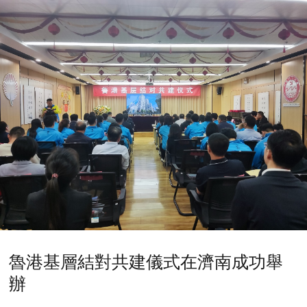
魯港基層結對共建儀式在濟南成功舉
辦