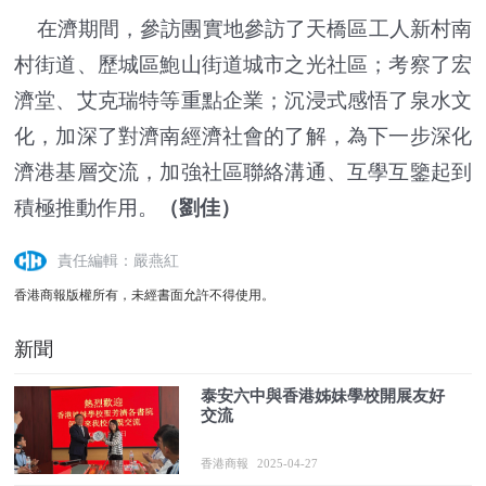
在濟期間，參訪團實地參訪了天橋區工人新村南
村街道、歷城區鮑山街道城市之光社區；考察了宏
濟堂、艾克瑞特等重點企業；沉浸式感悟了泉水文
化，加深了對濟南經濟社會的了解，為下一步深化
濟港基層交流，加強社區聯絡溝通、互學互鑒起到
積極推動作用。
（劉佳）
責任編輯：嚴燕紅
香港商報版權所有，未經書面允許不得使用。
新聞
泰安六中與香港姊妹學校開展友好
交流
香港商報
2025-04-27