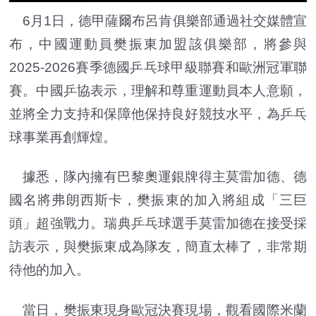
6月1日，德甲薩爾布呂肯俱樂部通過社交媒體宣
布，中國運動員樊振東加盟該俱樂部，將參與
2025-2026賽季德國乒乓球甲級聯賽和歐洲冠軍聯
賽。中國乒協表示，理解和尊重運動員本人意願，
並將全力支持和保障他保持良好競技水平，為乒乓
球事業再創輝煌。
據悉，隊內擁有巴黎奧運銀牌得主莫雷加德、德
國名將弗朗西斯卡，樊振東的加入將組成「三巨
頭」超強戰力。
瑞典乒乓球選手莫雷加德在接受採
訪表示，與樊振東成為隊友，簡直太棒了，非常期
待他的加入。
當日，樊振東現身歐冠決賽現場，觀看國際米蘭