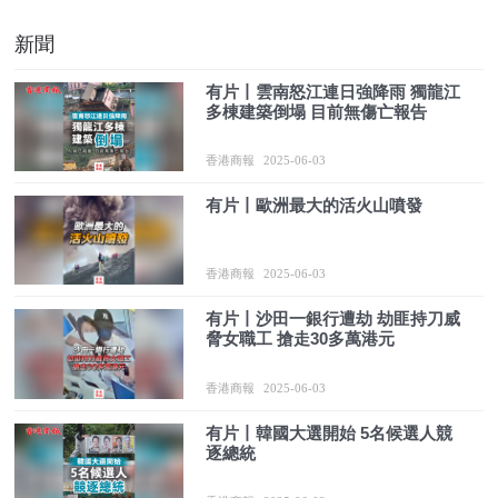
新聞
有片丨雲南怒江連日強降雨 獨龍江
多棟建築倒塌 目前無傷亡報告
香港商報
2025-06-03
有片丨歐洲最大的活火山噴發
香港商報
2025-06-03
有片丨沙田一銀行遭劫 劫匪持刀威
脅女職工 搶走30多萬港元
香港商報
2025-06-03
有片丨韓國大選開始 5名候選人競
逐總統