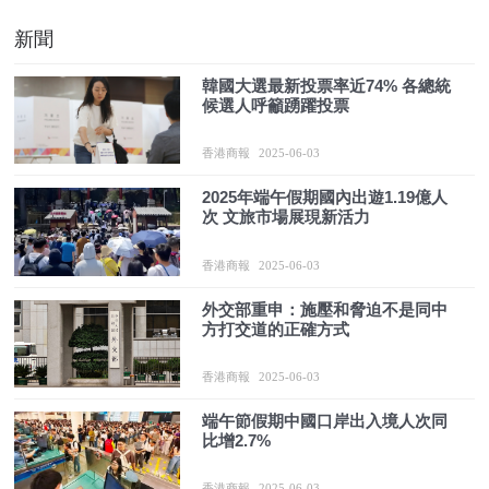
新聞
韓國大選最新投票率近74% 各總統
候選人呼籲踴躍投票
香港商報
2025-06-03
2025年端午假期國內出遊1.19億人
次 文旅市場展現新活力
香港商報
2025-06-03
外交部重申：施壓和脅迫不是同中
方打交道的正確方式
香港商報
2025-06-03
端午節假期中國口岸出入境人次同
比增2.7%
香港商報
2025-06-03