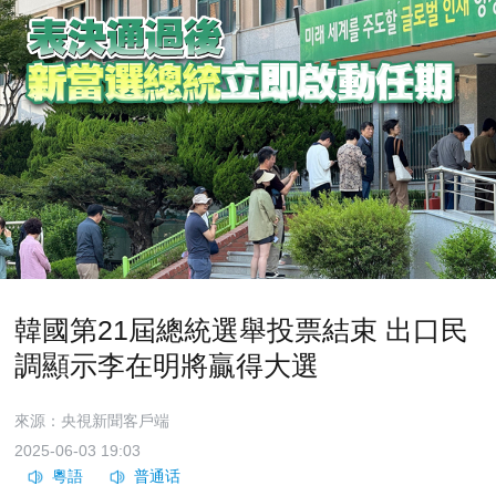
韓國第21屆總統選舉投票結束 出口民
調顯示李在明將贏得大選
來源：央視新聞客戶端
2025-06-03 19:03