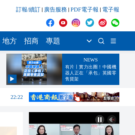
訂報/續訂
廣告服務
PDF電子報
電子報
|
|
|
地方
招商
專題
NEWS
有片丨實力出圈！中國機
器人正在「承包」英國零
售貨架
22:46
22:22
22:13
22:05
21:57