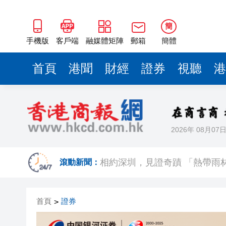
簡
手機版
客戶端
融媒體矩陣
郵箱
簡體
首頁
港聞
財經
證券
視聽
港
2026年 08月07
日本2027國防預算申請近9萬
相約深圳，見證
滾動新聞：
美勞動力市場迅速降溫 美元指
首頁
證券
>
路易斯迪亞斯轟世界波 拜仁2:
有片丨宇樹科技IPO路演現場 