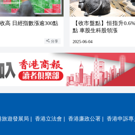
收高 日經指數漲逾300點
【收市盤點】恒指升0.6%報
點 車股生科股領漲
分享
2025-06-04
港旅遊發展局
|
香港立法會
|
香港廉政公署
|
香港申訴專