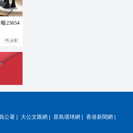
23654
分享
員公署
|
大公文匯網
|
星島環球網
|
香港新聞網
|