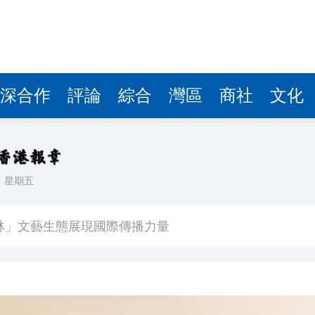
深合作
評論
綜合
灣區
商社
文化
日
星期五
億日圓創新高 應對新型作戰方式
奇蹟 「熱帶雨林」文藝生態展現國際傳播力量
數跌至兩個月低位
1挫維拉
CEO王興興發聲：讓人工智能為社會服務