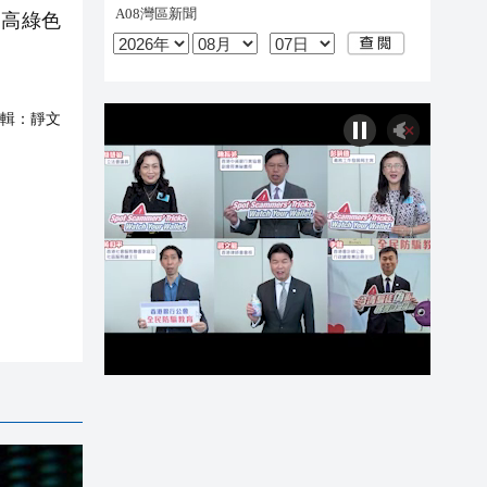
提高綠色
輯：
靜文