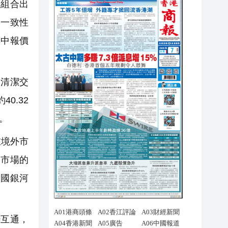
券組合出
的一致性
集中報價
、清潔交
0.32
。
在境外市
券市場的
中國銀河
聯互通，