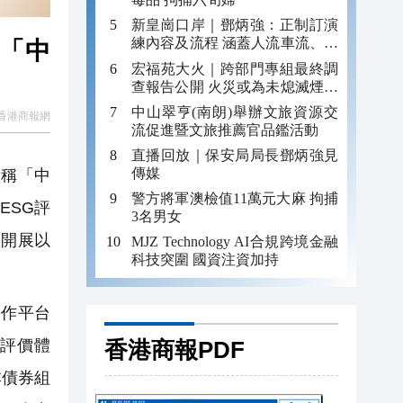
新皇崗口岸｜鄧炳強：正制訂演
練內容及流程 涵蓋人流車流、緊
獻「中
急應變等
宏福苑大火｜跨部門專組最終調
查報告公開 火災或為未熄滅煙頭
引發
中山翠亨(南朗)舉辦文旅資源交
香港商報網
流促進暨文旅推薦官品鑑活動
直播回放｜保安局局長鄧炳強見
傳媒
稱「中
警方將軍澳檢值11萬元大麻 拘捕
ESG評
3名男女
次開展以
MJZ Technology AI合規跨境金融
科技突圍 國資注資加持
作平台
G評價體
香港商報PDF
本債券組