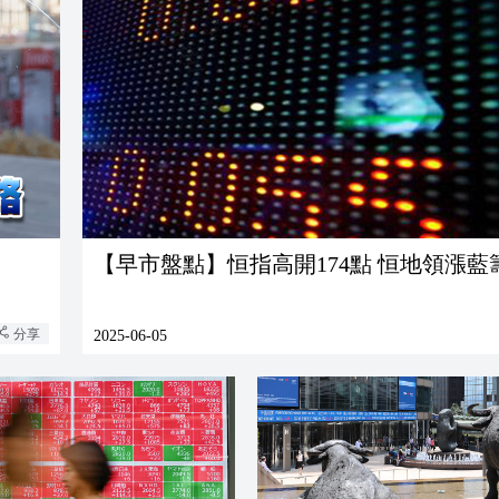
【早市盤點】恒指高開174點 恒地領漲藍
分享
2025-06-05