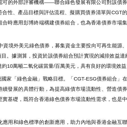
認可的外部評審機構——聯合綠色發展有限公司對該債
符合性、產品目標與評估流程、擬購買債券清單與CGT
組合時應用彭博終端構建債券組合，也為香港債券市場
支中資境外美元綠色債券，募集資金主要投向可再生能源
目。據測算，投資於該債券組合預計實現的減排效益達約4
達約10萬噸二氧化碳當量/百萬美元，具有良好的環境效益
家「綠色金融」戰略目標。「CGT-ESG債券組合」
持續發展的具體行動，為提高綠債市場流動性、營造債
堅實基礎，既符合香港綠色債券市場流動性需求，也是
化應用和綠色標準的創新應用，助力內地與香港金融互