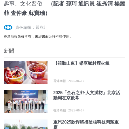
趣事、文化習俗。
（記者 孫珂 通訊員 崔秀清 楊叢
菲 查仲豪 蘇寶瑞）
責任編輯：嚴燕紅
香港商報版權所有，未經書面允許不得使用。
新聞
【視聽山東】樂享鄉村煙火氣
香港商報
2025-06-07
2025「金石之都·人文濰坊」北京活
動周在京啟幕
香港商報
2025-06-07
重汽2025款悍將攜硬核科技閃耀重
慶