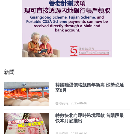
新聞
韓國雞蛋價格飆四年新高 漲勢恐延
至8月
香港商報
2025-06-09
轉數快北向即時跨境匯款 首階段最
快本月底推出
香港商報
2025-06-09