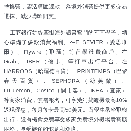
轉換費，靈活購匯還款，為境外消費提供更多交易
選擇、減少購匯開支。
工商銀行始終牽掛海外讀書奮鬥的莘莘學子，精
心準備了多款消費福利。在ELSEVIER（愛思唯
爾）、Flywire（飛匯）等留學繳費商戶、在
Grab、UBER（優步）等打車出行平台、在
HARRODS（哈羅德百貨）、PRINTEMPS（巴黎
春天百貨）、SEPHORA（絲芙蘭）、
Lululemon、Costco（開市客）、IKEA（宜家）
等商家消費，無需報名，可享受消費隨機最高10%
返現優惠，每月每卡最高50美元。留學生乘坐飛機
出行，還有機會免費享受多家免費境外機場貴賓廳
服務，享受旅途的愜意和舒適。