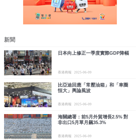
新聞
日本向上修正一季度實際GDP降幅
香港商報
2025-06-09
比亞迪回應「常壓油箱」和「車圈
恒大」輿論風波
香港商報
2025-06-09
海關總署：前5月外貿增長2.5% 對
非出口5月單月飆35.3%
香港商報
2025-06-09