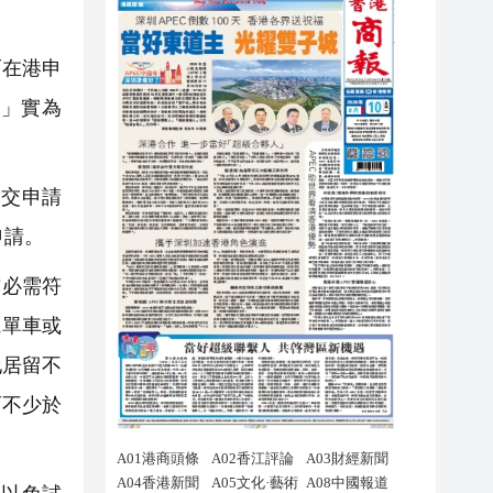
而在港申
」實為
交申請
申請。
亦必需符
電單車或
地居留不
而不少於