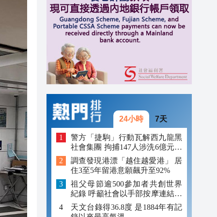
11:19
10:52
10:52
24小時
7天
警方「捷駒」行動瓦解西九龍黑
社會集團 拘捕147人涉洗6億元黑
錢
調查發現港漂「越住越愛港」 居
住3至5年留港意願飆升至92%
祖父母節逾500參加者共創世界
紀錄 呼籲社會以手部按摩連結長
者
天文台錄得36.8度 是1884年有記
錄以來最高氣溫