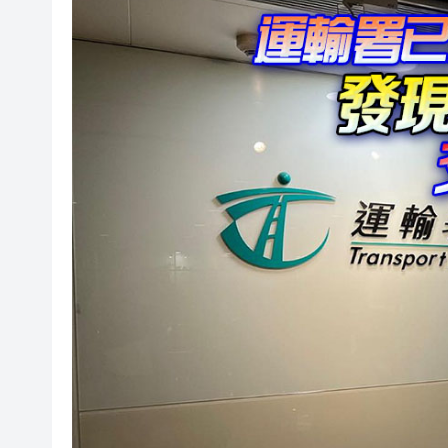
傳奇落幕！NBA名人堂教練老
「35+顛覆」案11人就定罪申
國泰君安國際復牌高開逾37%