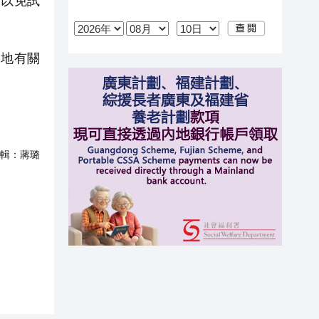
以免試
地有關
輯：
蔣璐