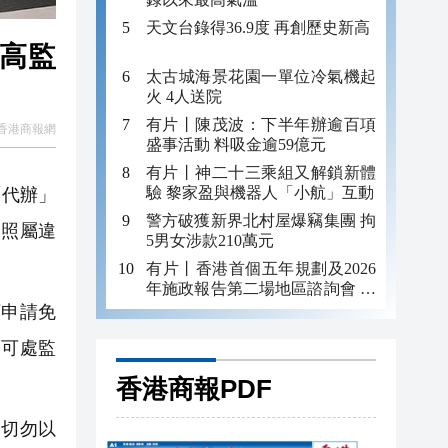
天文台錄得36.9度 再創歷史新高
最高監
太古城海景花園一單位冷氣機起
火 4人送院
有片丨陳茂波：下半年辦逾百項
香港商報網
盛事活動 料吸金逾59億元
有片丨神二十三乘組又解鎖新體
驗 黎家盈與機器人「小航」互動
「代辦」
警方破獲新界北村屋爆竊集團 拘
駕照屬違
5男女涉款210萬元
有片丨香港首個五年規劃及2026
年施政報告第二場地區諮詢會 出
席市民滿意李家超答覆
申請免
高可處監
香港商報PDF
切勿以