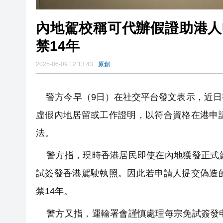
內地駕校稱可代辦假證助港人
禁14年
2025-06-09 12:13:43
原創
警方今早（9日）在社交平台發文表示，近日
虛假內地居留或工作證明，以符合資格在港申
法。
警方指，現時香港居民即使在內地獲發正式駕
試簽發香港駕駛執照。因此若申請人提交偽造
禁14年。
警方又指，運輸署會謹慎處理每宗免試簽發申