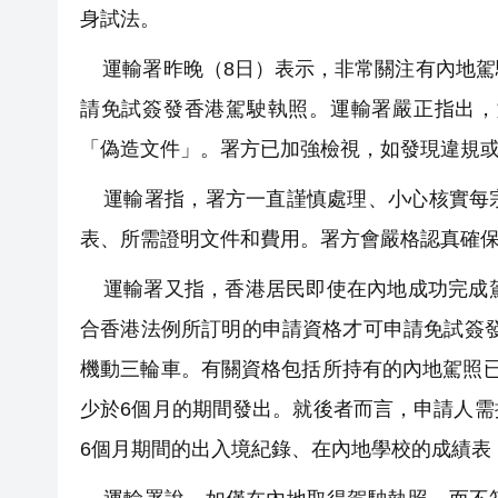
身試法。
運輸署昨晚（8日）表示，非常關注有內地駕
請免試簽發香港駕駛執照。運輸署嚴正指出，
「偽造文件」。署方已加強檢視，如發現違規
運輸署指，署方一直謹慎處理、小心核實每宗
表、所需證明文件和費用。署方會嚴格認真確
運輸署又指，香港居民即使在內地成功完成駕
合香港法例所訂明的申請資格才可申請免試簽發
機動三輪車。有關資格包括所持有的內地駕照
少於6個月的期間發出。就後者而言，申請人
6個月期間的出入境紀錄、在內地學校的成績表