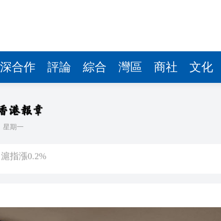
深合作
評論
綜合
灣區
商社
文化
日
星期一
【A股午評】三大指數個別發展 滬指漲0.2%
協同 看東莞石排如何出招
待案，日足協正在調查
港五年規劃及施政報告
度創新高