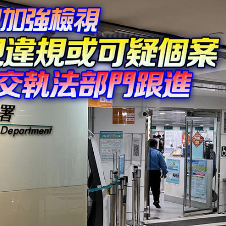
尼爾森離世，曾執教王治郅
終極上訴許可 上訴庭批准申請