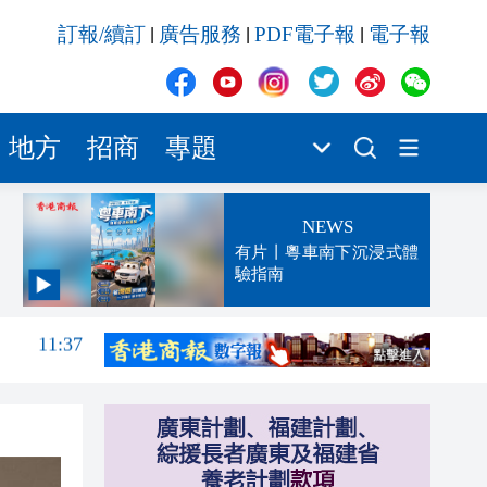
訂報/續訂
廣告服務
PDF電子報
電子報
|
|
|
地方
招商
專題
NEWS
有片丨粵車南下沉浸式體
驗指南
11:37
11:33
11:31
11:31
11:23