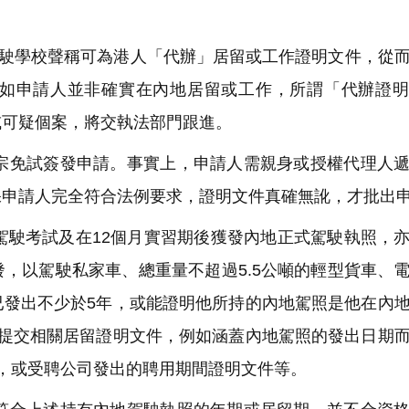
駛學校聲稱可為港人「代辦」居留或工作證明文件，從
如申請人並非確實在內地居留或工作，所謂「代辦證明
或可疑個案，將交執法部門跟進。
免試簽發申請。事實上，申請人需親身或授權代理人遞
保申請人完全符合法例要求，證明文件真確無訛，才批出
駛考試及在12個月實習期後獲發內地正式駕駛執照，
，以駕駛私家車、總重量不超過5.5公噸的輕型貨車、
已發出不少於5年，或能證明他所持的內地駕照是他在內
需提交相關居留證明文件，例如涵蓋內地駕照的發出日期
，或受聘公司發出的聘用期間證明文件等。