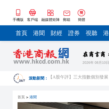
簡
手機版
客戶端
融媒體矩陣
郵箱
簡體
首頁
港聞
財經
證券
視聽
港
2026年 08月10
聚潮玩人才促產業
滾動新聞：
日媒：4名日本裁判涉韓國性招
首頁
港聞
>
團體建議文物修復專業納入香
歐盟機構：7月全球海洋表面溫