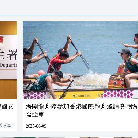
增國安
海關龍舟隊參加香港國際龍舟邀請賽 奪
盃亞軍
分享
2025-06-09