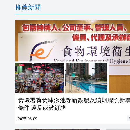
推薦新聞
食環署就食肆泳池等新簽發及續期牌照新
條件 違反或被釘牌
2025-06-09