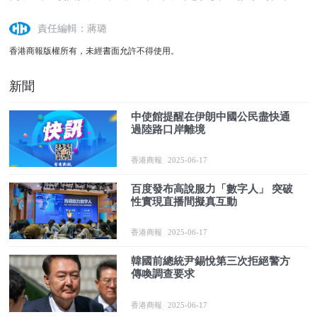
責任編輯：蔣璐
香港商報版權所有，未經書面允許不得使用。
新聞
中使館提醒在伊朗中國公民盡快通
過陸路口岸離境
香港商報
2025-06-17
百度發布高說服力「數字人」 突破
性實現直播間擬真互動
香港商報
2025-06-17
韓國前總統尹錫悅第三次拒絕警方
傳喚調查要求
香港商報
2025-06-17