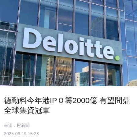
德勤料今年港IPＯ籌2000億 有望問鼎
全球集資冠軍
來源：橙新聞
2025-06-19 15:23