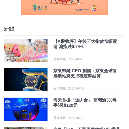
新聞
【A股收評】午後三大指數窄幅震
蕩 滬指跌0.79%
香港商報
2025-06-19
京東幣鏈 CEO 劉鵬：京東全球售
港澳站將支持穩定幣結算
香港商報
2025-06-19
海天首掛「無肉食」 高開逾3%每
手賬賺120元
香港商報
2025-06-19